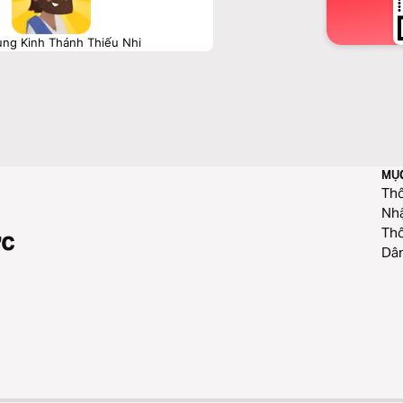
ng Kinh Thánh Thiếu Nhi
MỤ
Thô
Nhậ
Thô
ức
Dân