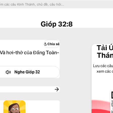
Gióp 32:8
Chia sẻ
Tải 
, Và hơi-thở của Đấng Toàn-
Thán
Lưu các câu
xem các c
Nghe
Gióp 32