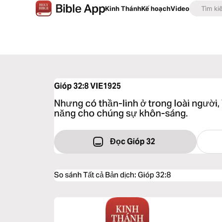
Kinh Thánh
Kế hoạch
Video
Gióp 32:8
VIE1925
Nhưng có thần-linh ở trong loài người
năng cho chúng sự khôn-sáng.
Đọc Gióp 32
So sánh Tất cả Bản dịch
:
Gióp 32:8