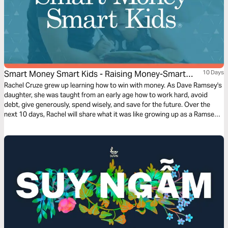
Smart Money Smart Kids - Raising Money-Smart
10 Days
Kids
Rachel Cruze grew up learning how to win with money. As Dave Ramsey's
daughter, she was taught from an early age how to work hard, avoid
debt, give generously, spend wisely, and save for the future. Over the
next 10 days, Rachel will share what it was like growing up as a Ramsey
kid while walking you through a no-nonsense, biblical approach to raising
money-smart kids. Based on the best-selling book Smart Money Smart
Kids, these devotions won’t just challenge you to teach your kids about
money. They’ll show you how to change your family tree for generations
to come.