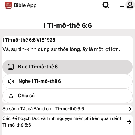
I Ti-mô-thê 6:6
I Ti-mô-thê 6:6
VIE1925
Vả, sự tin-kính cùng sự thỏa lòng, ấy là một lợi lớn.
Đọc I Ti-mô-thê 6
Nghe
I Ti-mô-thê 6
Chia sẻ
So sánh Tất cả Bản dịch
:
I Ti-mô-thê 6:6
Các Kế hoạch Đọc và Tĩnh nguyện miễn phí liên quan đếnI
Ti-mô-thê 6:6