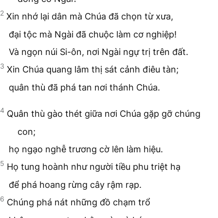
2
Xin nhớ lại dân mà Chúa đã chọn từ xưa,
đại tộc mà Ngài đã chuộc làm cơ nghiệp!
Và ngọn núi Si-ôn, nơi Ngài ngự trị trên đất.
3
Xin Chúa quang lâm thị sát cảnh điêu tàn;
quân thù đã phá tan nơi thánh Chúa.
4
Quân thù gào thét giữa nơi Chúa gặp gỡ chúng
con;
họ ngạo nghễ trương cờ lên làm hiệu.
5
Họ tung hoành như người tiều phu triệt hạ
để phá hoang rừng cây rậm rạp.
6
Chúng phá nát những đồ chạm trổ