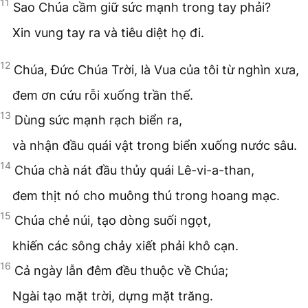
11
Sao Chúa cầm giữ sức mạnh trong tay phải?
Xin vung tay ra và tiêu diệt họ đi.
12
Chúa, Đức Chúa Trời, là Vua của tôi từ nghìn xưa,
đem ơn cứu rỗi xuống trần thế.
13
Dùng sức mạnh rạch biển ra,
và nhận đầu quái vật trong biển xuống nước sâu.
14
Chúa chà nát đầu thủy quái Lê-vi-a-than,
đem thịt nó cho muông thú trong hoang mạc.
15
Chúa chẻ núi, tạo dòng suối ngọt,
khiến các sông chảy xiết phải khô cạn.
16
Cả ngày lẫn đêm đều thuộc về Chúa;
Ngài tạo mặt trời, dựng mặt trăng.