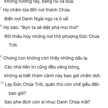
không nương tay, bằng rìu và búa.
7
Họ châm lửa đốt nơi thánh Chúa.
Biến nơi Danh Ngài ngự ra ô uế.
8
Họ bảo: “Bọn ta sẽ diệt phá mọi thứ!”
Rồi thiêu hủy những nơi thờ phượng Đức Chúa
Trời.
9
Chúng con không còn thấy những dấu lạ.
Các nhà tiên tri cũng đều vắng bóng,
không ai biết thảm cảnh này bao giờ chấm dứt.
10
Lạy Đức Chúa Trời, quân thù còn chế giễu đến
bao giờ?
Sao phe địch còn sỉ nhục Danh Chúa mãi?