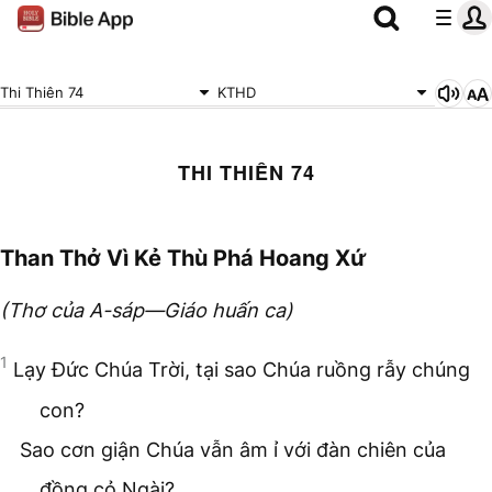
Thi Thiên 74
KTHD
THI THIÊN 74
Than Thở Vì Kẻ Thù Phá Hoang Xứ
(Thơ của A-sáp—Giáo huấn ca)
1
Lạy Đức Chúa Trời, tại sao Chúa ruồng rẫy chúng
con?
Sao cơn giận Chúa vẫn âm ỉ với đàn chiên của
đồng cỏ Ngài?