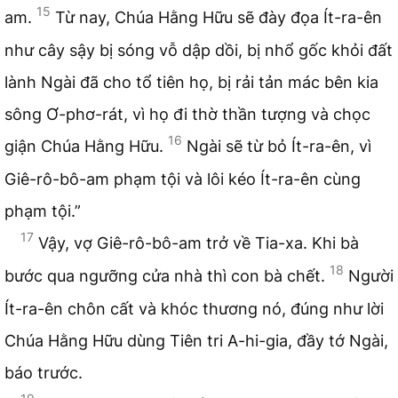
15
am.
Từ nay, Chúa Hằng Hữu sẽ đày đọa Ít-ra-ên
như cây sậy bị sóng vỗ dập dồi, bị nhổ gốc khỏi đất
lành Ngài đã cho tổ tiên họ, bị rải tản mác bên kia
sông Ơ-phơ-rát, vì họ đi thờ thần tượng và chọc
16
giận Chúa Hằng Hữu.
Ngài sẽ từ bỏ Ít-ra-ên, vì
Giê-rô-bô-am phạm tội và lôi kéo Ít-ra-ên cùng
phạm tội.”
17
Vậy, vợ Giê-rô-bô-am trở về Tia-xa. Khi bà
18
bước qua ngưỡng cửa nhà thì con bà chết.
Người
Ít-ra-ên chôn cất và khóc thương nó, đúng như lời
Chúa Hằng Hữu dùng Tiên tri A-hi-gia, đầy tớ Ngài,
báo trước.