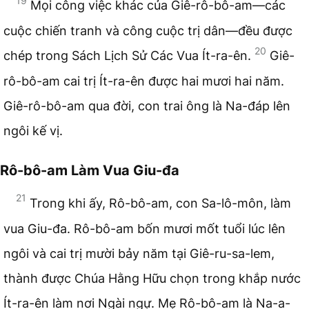
19
Mọi công việc khác của Giê-rô-bô-am—các
cuộc chiến tranh và công cuộc trị dân—đều được
20
chép trong Sách Lịch Sử Các Vua Ít-ra-ên.
Giê-
rô-bô-am cai trị Ít-ra-ên được hai mươi hai năm.
Giê-rô-bô-am qua đời, con trai ông là Na-đáp lên
ngôi kế vị.
Rô-bô-am Làm Vua Giu-đa
21
Trong khi ấy, Rô-bô-am, con Sa-lô-môn, làm
vua Giu-đa. Rô-bô-am bốn mươi mốt tuổi lúc lên
ngôi và cai trị mười bảy năm tại Giê-ru-sa-lem,
thành được Chúa Hằng Hữu chọn trong khắp nước
Ít-ra-ên làm nơi Ngài ngự. Mẹ Rô-bô-am là Na-a-