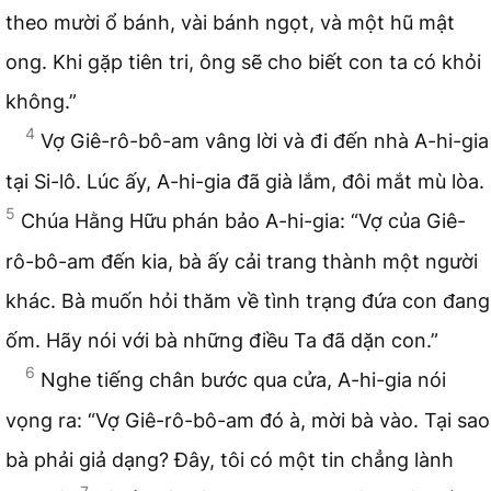
theo mười ổ bánh, vài bánh ngọt, và một hũ mật
ong. Khi gặp tiên tri, ông sẽ cho biết con ta có khỏi
không.”
4
Vợ Giê-rô-bô-am vâng lời và đi đến nhà A-hi-gia
tại Si-lô. Lúc ấy, A-hi-gia đã già lắm, đôi mắt mù lòa.
5
Chúa Hằng Hữu phán bảo A-hi-gia: “Vợ của Giê-
rô-bô-am đến kia, bà ấy cải trang thành một người
khác. Bà muốn hỏi thăm về tình trạng đứa con đang
ốm. Hãy nói với bà những điều Ta đã dặn con.”
6
Nghe tiếng chân bước qua cửa, A-hi-gia nói
vọng ra: “Vợ Giê-rô-bô-am đó à, mời bà vào. Tại sao
bà phải giả dạng? Đây, tôi có một tin chẳng lành