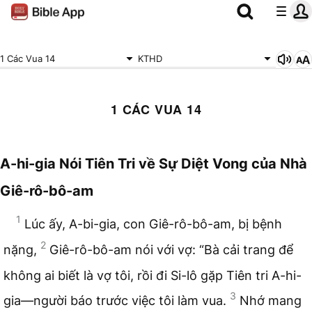
1 Các Vua 14
KTHD
1 CÁC VUA 14
A-hi-gia Nói Tiên Tri về Sự Diệt Vong của Nhà
Giê-rô-bô-am
1
Lúc ấy, A-bi-gia, con Giê-rô-bô-am, bị bệnh
2
nặng,
Giê-rô-bô-am nói với vợ: “Bà cải trang để
không ai biết là vợ tôi, rồi đi Si-lô gặp Tiên tri A-hi-
3
gia—người báo trước việc tôi làm vua.
Nhớ mang