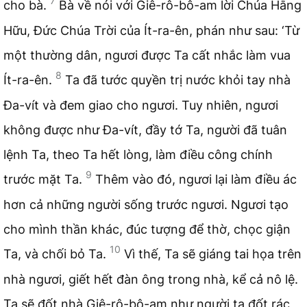
7
cho bà.
Bà về nói với Giê-rô-bô-am lời Chúa Hằng
Hữu, Đức Chúa Trời của Ít-ra-ên, phán như sau: ‘Từ
một thường dân, ngươi được Ta cất nhắc làm vua
8
Ít-ra-ên.
Ta đã tước quyền trị nước khỏi tay nhà
Đa-vít và đem giao cho ngươi. Tuy nhiên, ngươi
không được như Đa-vít, đầy tớ Ta, người đã tuân
lệnh Ta, theo Ta hết lòng, làm điều công chính
9
trước mặt Ta.
Thêm vào đó, ngươi lại làm điều ác
hơn cả những người sống trước ngươi. Ngươi tạo
cho mình thần khác, đúc tượng để thờ, chọc giận
10
Ta, và chối bỏ Ta.
Vì thế, Ta sẽ giáng tai họa trên
nhà ngươi, giết hết đàn ông trong nhà, kể cả nô lệ.
Ta sẽ đốt nhà Giê-rô-bô-am như người ta đốt rác