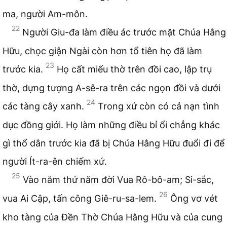
ma, người Am-môn.
22
Người Giu-đa làm điều ác trước mặt Chúa Hằng
Hữu, chọc giận Ngài còn hơn tổ tiên họ đã làm
23
trước kia.
Họ cất miếu thờ trên đồi cao, lập trụ
thờ, dựng tượng A-sê-ra trên các ngọn đồi và dưới
24
các tàng cây xanh.
Trong xứ còn có cả nạn tình
dục đồng giới. Họ làm những điều bỉ ổi chẳng khác
gì thổ dân trước kia đã bị Chúa Hằng Hữu đuổi đi để
người Ít-ra-ên chiếm xứ.
25
Vào năm thứ năm đời Vua Rô-bô-am; Si-sắc,
26
vua Ai Cập, tấn công Giê-ru-sa-lem.
Ông vơ vét
kho tàng của Đền Thờ Chúa Hằng Hữu và của cung