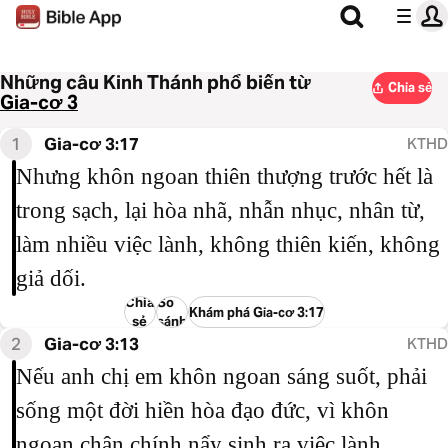
Những câu Kinh Thánh phổ biến từ
Chia sẻ
Gia-cơ 3
1
Gia-cơ 3:17
KTHD
Nhưng khôn ngoan thiên thượng trước hết là
trong sạch, lại hòa nhã, nhẫn nhục, nhân từ,
làm nhiều việc lành, không thiên kiến, không
giả dối.
Chia
So
Khám phá Gia-cơ 3:17
sẻ
sánh
2
Gia-cơ 3:13
KTHD
Nếu anh chị em khôn ngoan sáng suốt, phải
sống một đời hiền hòa đạo đức, vì khôn
ngoan chân chính nẩy sinh ra việc lành.