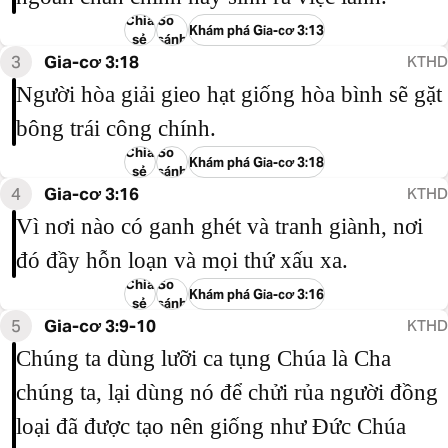
Chia
So
Khám phá Gia-cơ 3:13
sẻ
sánh
3
Gia-cơ 3:18
KTHD
Người hòa giải gieo hạt giống hòa bình sẽ gặt
bông trái công chính.
Chia
So
Khám phá Gia-cơ 3:18
sẻ
sánh
4
Gia-cơ 3:16
KTHD
Vì nơi nào có ganh ghét và tranh giành, nơi
đó đầy hỗn loạn và mọi thứ xấu xa.
Chia
So
Khám phá Gia-cơ 3:16
sẻ
sánh
5
Gia-cơ 3:9-10
KTHD
Chúng ta dùng lưỡi ca tụng Chúa là Cha
chúng ta, lại dùng nó để chửi rủa người đồng
loại đã được tạo nên giống như Đức Chúa