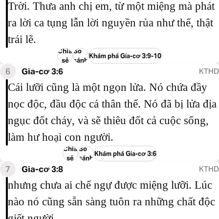
Trời. Thưa anh chị em, từ một miệng mà phát
ra lời ca tụng lẫn lời nguyền rủa như thế, thật
trái lẽ.
Chia
So
Khám phá Gia-cơ 3:9-10
sẻ
sánh
6
Gia-cơ 3:6
KTHD
Cái lưỡi cũng là một ngọn lửa. Nó chứa đầy
nọc độc, đầu độc cả thân thể. Nó đã bị lửa địa
ngục đốt cháy, và sẽ thiêu đốt cả cuộc sống,
làm hư hoại con người.
Chia
So
Khám phá Gia-cơ 3:6
sẻ
sánh
7
Gia-cơ 3:8
KTHD
nhưng chưa ai chế ngự được miệng lưỡi. Lúc
nào nó cũng sẵn sàng tuôn ra những chất độc
giết người.