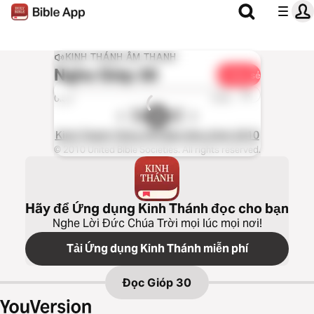
KINH THÁNH ÂM THANH
Nghe
Gióp 30
Chia sẻ
1x
0:00
0:00
Kinh Thánh Tiếng Việt Bản Hiệu Đính 2010
© 2010 United Bible Societies. All rights reserved.
Hãy để Ứng dụng Kinh Thánh đọc cho bạn
Nghe Lời Đức Chúa Trời mọi lúc mọi nơi!
Tải Ứng dụng Kinh Thánh miễn phí
Đọc
Gióp 30