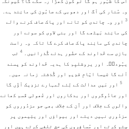
اُس کا ظہُور ہو گا تو کَون کھڑا رہ سکے گا؟ کیونکہ
وہ سُنار کی آگ اور دھوبی کے صابُون کی مانِند ہے۔
3
اور وہ چاندی کو تانے اور پاک صاف کرنے والے
کی مانِند بَیٹھے گا اور بنی لاوی کو سونے اور
چاندی کی مانِند پاک صاف کرے گا تاکہ وہ راست
4
بازی سے خُداوند کے حضُور ہدئے گُذرانیں۔
تب
یہُوداؔہ اور یروشلیِم کا ہدیہ خُداوند کو پسند
آئے گا جَیسا ایّامِ قدِیم اور گُذشتہ زمانہ میں۔
5
اور مَیں عدالت کے لِئے تُمہارے نزدِیک آؤُں گا
اور جادُوگروں اور بدکاروں اور جُھوٹی قَسم کھانے
والوں کے خِلاف اور اُن کے خِلاف بھی جو مزدُوروں کو
مزدُوری نہیں دیتے اور بیواؤں اور یتِیموں پر
سِتم کرتے اور مُسافِروں کی حق تلفی کرتے ہیں اور