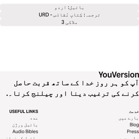
بائبل: 
اردو
ترجمہ: کِتابِ مُقادّس - URD
ملاکی 3
آپ کو ہر روز خدا کے ساتھ قربت حاصل
کرنے کی ترغیب دینا اور چیلنج کرنا۔.
خدمت
USEFUL LINKS
بارے میں
مدد
Blog
بائبل ورژن
Audio Bibles
Press
عطیہ دیں
بائبل کی زبانیں