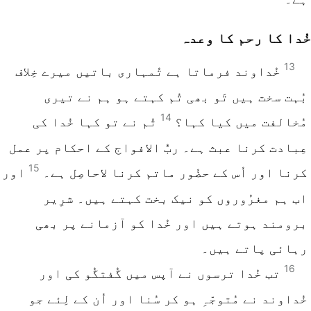
خُدا کا رحم کا وعدہ
13
خُداوند فرماتا ہے تُمہاری باتیں میرے خِلاف
بُہت سخت ہیں تَو بھی تُم کہتے ہو ہم نے تیری
14
مُخالفت میں کیا کہا؟
تُم نے تو کہا خُدا کی
عِبادت کرنا عبث ہے۔ ربُّ الافواج کے احکام پر عمل
15
کرنا اور اُس کے حضُور ماتم کرنا لاحاصِل ہے۔
اور
اب ہم مغرُوروں کو نیک بخت کہتے ہیں۔ شرِیر
برومند ہوتے ہیں اور خُدا کو آزمانے پر بھی
رہائی پاتے ہیں۔
16
تب خُدا ترسوں نے آپس میں گُفتگُو کی اور
خُداوند نے مُتوجّہِ ہو کر سُنا اور اُن کے لِئے جو