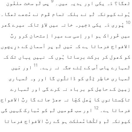
9
ٹھگا؟ دَہ یکی اور ہدیہ میں۔
پس تُم سخت ملعُون
ہُوئے کیونکہ تُم نے بلکہ تمام قَوم نے مُجھے ٹھگا۔
10
پُوری دَہ یکی ذخِیرہ خانہ میں لاؤ تاکہ میرے گھر
میں خُوراک ہو اور اِسی سے میرا اِمتحان کرو ربُّ
الافواج فرماتا ہے کہ مَیں تُم پر آسمان کے درِیچوں
کو کھول کر برکت برساتا ہُوں کہ نہیں یہاں تک کہ
11
تُمہارے پاس اُس کے لِئے جگہ نہ رہے۔
اور مَیں
تُمہاری خاطِر ٹِڈّی کو ڈانٹُوں گا اور وہ تُمہاری
زمِین کے حاصِل کو برباد نہ کرے گی اور تُمہارے
تاکِستانوں کا پَھل کچّا نہ جھڑ جائے گا ربُّ الافواج
12
فرماتا ہے۔
اور سب قَومیں تُم کو مُبارک کہیں گی
کیونکہ تُم دِلکُشامُملکت ہو گے ربُّ الافواج فرماتا
ہے۔