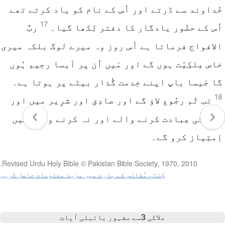
خُداوند سے ڈرتے اور اُس کے نام کو یاد کرتے تھے
17
اُس کے حضُور یادگار کا دفتر لِکھا گیا۔
ربُّ
الافواج فرماتا ہے اُس روز وہ میرے لوگ بلکہ میری
خاص مِلکِیّت ہوں گے اور مَیں اُن پر اَیسا رحِیم ہُوں
گا جَیسا باپ اپنے خِدمت گُذار بیٹے پر ہوتا ہے۔
18
تب تُم رجُوع لاؤ گے اور صادِق اور شرِیر میں اور
خُدا کی عِبادت کرنے والے اور نہ کرنے والے میں
اِمتِیاز کرو گے۔
Revised Urdu Holy Bible © Pakistan Bible Society, 1970, 2010.
کِتابِ مُقادّس کے بارے میں مزید معلومات حاصل کریں
ملاکی 3
سے مشہور بائبلی آیات