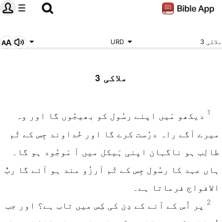
ملاکی 3
URD
ملاکی 3
1
دیکھو مَیں اپنے رسُول کو بھیجُوں گا اور وہ
میرے آگے راہ درُست کرے گا اور خُداوند جِس کے تُم
طالِب ہو ناگہان اپنی ہَیکل میں آ مَوجُود ہو گا۔
ہاں عہد کا رسُول جِس کے تُم آرزُو مند ہو آئے گا ربُّ
الافواج فرماتا ہے۔
2
پر اُس کے آنے کے دِن کی کِس میں تاب ہے؟ اور جب