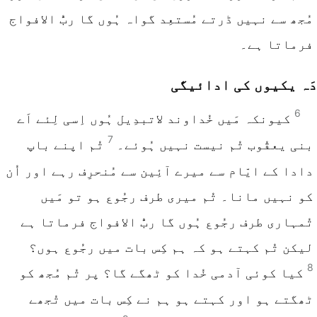
مُجھ سے نہیں ڈرتے مُستعِد گواہ ہُوں گا ربُّ الافواج
فرماتا ہے۔
دَہ یکیوں کی ادائیگی
6
کیونکہ مَیں خُداوند لاتبدِیل ہُوں اِسی لِئے اَے
7
بنی یعقُوب تُم نیست نہیں ہُوئے۔
تُم اپنے باپ
دادا کے ایّام سے میرے آئِین سے مُنحرِف رہے اور اُن
کو نہیں مانا۔ تُم میری طرف رجُوع ہو تو مَیں
تُمہاری طرف رجُوع ہُوں گا ربُّ الافواج فرماتا ہے
لیکن تُم کہتے ہو کہ ہم کِس بات میں رجُوع ہوں؟
8
کیا کوئی آدمی خُدا کو ٹھگے گا؟ پر تُم مُجھ کو
ٹھگتے ہو اور کہتے ہو ہم نے کِس بات میں تُجھے