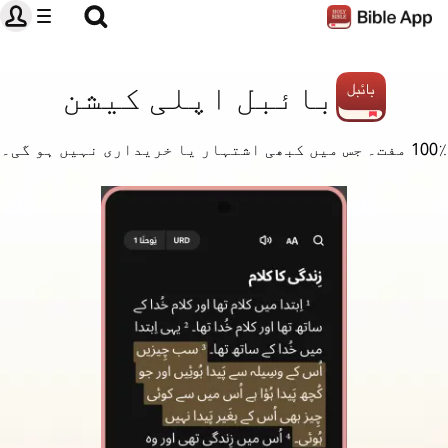
بائبل اپلی کیشن
100٪ مفت۔ جس میں کبھی اشتہار یا خریداری نہیں ہو گی۔