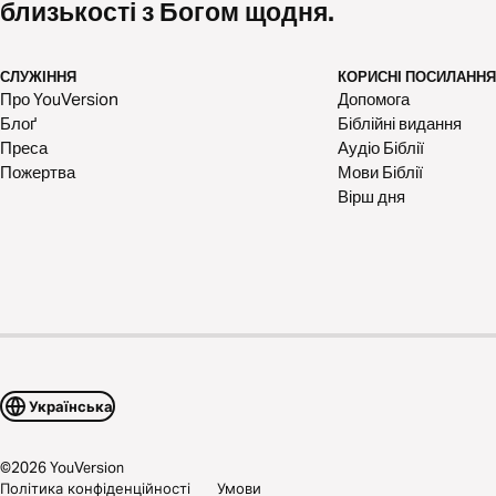
близькості з Богом щодня.
СЛУЖІННЯ
КОРИСНІ ПОСИЛАННЯ
Про YouVersion
Допомога
Блоґ
Біблійні видання
Преса
Аудіо Біблії
Пожертва
Мови Біблії
Вірш дня
Українська
©
2026
YouVersion
Політика конфіденційності
Умови