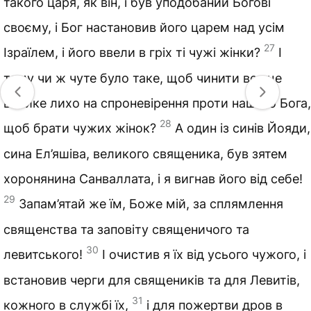
такого царя, як він, і був уподобаний Богові
своєму, і Бог настановив його царем над усім
27
Ізраїлем, і його ввели в гріх ті чужі жінки?
І
тому чи ж чуте було таке, щоб чинити все це
велике лихо на спроневірення проти нашого Бога,
28
щоб брати чужих жінок?
А один із синів Йояди,
сина Ел’яшіва, великого священика, був зятем
хоронянина Санваллата, і я вигнав його від себе!
29
Запам’ятай же їм, Боже мій, за сплямлення
священства та заповіту священичого та
30
левитського!
І очистив я їх від усього чужого, і
встановив черги для священиків та для Левитів,
31
кожного в службі їх,
і для пожертви дров в