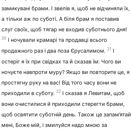
замикувані брами. І звелів я, щоб не відчиняли їх,
а тільки аж по суботі. А біля брам я поставив
слуг своїх, щоб тягар не входив суботнього дня!
20
І ночували крамарі та продавці всього
21
продажного раз і два поза Єрусалимом.
І
остеріг я їх при свідках та й сказав їм: Чого ви
ночуєте навпроти муру? Якщо ви повторите це, я
простягну руку на вас! Від того часу вони не
22
приходили в суботу.
І сказав я Левитам, щоб
вони очистилися й приходили стерегти брами,
щоб освятити суботній день. Також це запам’ятай
мені, Боже мій, і змилуйся надо мною за