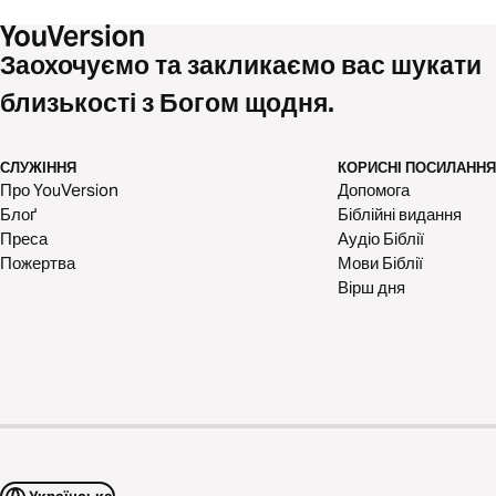
Заохочуємо та закликаємо вас шукати
близькості з Богом щодня.
СЛУЖІННЯ
КОРИСНІ ПОСИЛАННЯ
Про YouVersion
Допомога
Блоґ
Біблійні видання
Преса
Аудіо Біблії
Пожертва
Мови Біблії
Вірш дня