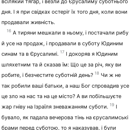
всілякий тягар, і везли до Єрусалиму суботнього
дня. І я при свідках остеріг їх того дня, коли вони
продавали живність.
16
А тиряни мешкали в ньому, і постачали рибу
й усе на продаж, і продавали в суботу Юдиним
17
синам та в Єрусалимі.
І докоряв я Юдиним
шляхетним та й сказав їм: Що це за річ, яку ви
18
робите, і безчестите суботній день?
Чи ж не
так робили ваші батьки, а наш Бог спровадив усе
це зло на нас та на це місто? А ви побільшуєте
19
жар гніву на Ізраїля зневажанням суботи.
І
бувало, як падала вечерова тінь на єрусалимські
брами перед суботою, то я наказував, і були