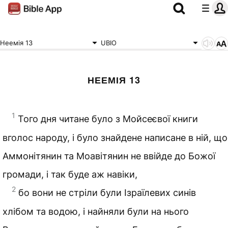
Неемія 13
UBIO
НЕЕМІЯ 13
1
Того дня читане було з Мойсеєвої книги
вголос народу, і було знайдене написане в ній, що
Аммонітянин та Моавітянин не ввійде до Божої
громади, і так буде аж навіки,
2
бо вони не стріли були Ізраїлевих синів
хлібом та водою, і найняли були на нього