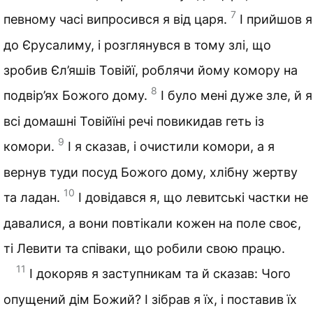
7
певному часі випросився я від царя.
І прийшов я
до Єрусалиму, і розглянувся в тому злі, що
зробив Єл’яшів Товійї, роблячи йому комору на
8
подвір’ях Божого дому.
І було мені дуже зле, й я
всі домашні Товійїні речі повикидав геть із
9
комори.
І я сказав, і очистили комори, а я
вернув туди посуд Божого дому, хлібну жертву
10
та ладан.
І довідався я, що левитські частки не
давалися, а вони повтікали кожен на поле своє,
ті Левити та співаки, що робили свою працю.
11
І докоряв я заступникам та й сказав: Чого
опущений дім Божий? І зібрав я їх, і поставив їх