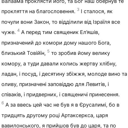
Валаама проклясти його, та Бог наш обернув те
3
прокляття на благословення.
І сталося, як
почули вони Закон, то відділили від Ізраїля все
4
чуже.
А перед тим священик Ел’яшів,
призначений до комори дому нашого Бога,
5
близький Товійїн,
то зробив йому велику
комору, а туди давали колись жертву хлібну,
ладан, і посуд, і десятину збіжжя, молоде вино та
оливу, призначені заповіддю для Левитів, і
співаків, і придверних, і священичі принесення.
6
А за ввесь цей час не був я в Єрусалимі, бо в
тридцять другому році Артаксеркса, царя
вавилонського, я прийшов був до царя, та по