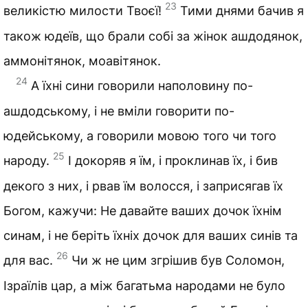
23
великістю милости Твоєї!
Тими днями бачив я
також юдеїв, що брали собі за жінок ашдодянок,
аммонітянок, моавітянок.
24
А їхні сини говорили наполовину по-
ашдодському, і не вміли говорити по-
юдейському, а говорили мовою того чи того
25
народу.
І докоряв я їм, і проклинав їх, і бив
декого з них, і рвав їм волосся, і заприсягав їх
Богом, кажучи: Не давайте ваших дочок їхнім
синам, і не беріть їхніх дочок для ваших синів та
26
для вас.
Чи ж не цим згрішив був Соломон,
Ізраїлів цар, а між багатьма народами не було