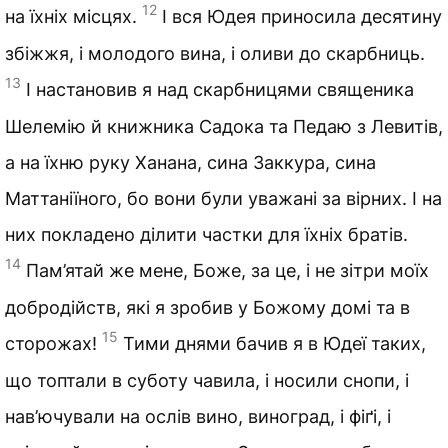
12
на їхніх місцях.
І вся Юдея приносила десятину
збіжжя, і молодого вина, і оливи до скарбниць.
13
І настановив я над скарбницями священика
Шелемію й книжника Садока та Педаю з Левитів,
а на їхню руку Ханана, сина Заккура, сина
Маттаніїного, бо вони були уважані за вірних. І на
них покладено ділити частки для їхніх братів.
14
Пам’ятай же мене, Боже, за це, і не зітри моїх
добродійств, які я зробив у Божому домі та в
15
сторожах!
Тими днями бачив я в Юдеї таких,
що топтали в суботу чавила, і носили снопи, і
нав’ючували на ослів вино, виноград, і фіґі, і