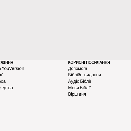
УЖІННЯ
КОРИСНІ ПОСИЛАННЯ
 YouVersion
Допомога
оґ
Біблійні видання
еса
Аудіо Біблії
жертва
Мови Біблії
Вірш дня