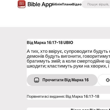
Біблія
Плани
Відео
Вiд Марка 16:17-18
UBIO
А тих, хто ввірує, супроводити будуть о
демонів будуть вигонити, говоритиму
братимуть змій; а коли смертодійне що
шкодити; кластимуть руки на хворих, і
Прочитати Вiд Марка 16
Порівняти всі видання
:
Вiд Марка 16:17-18