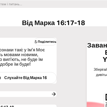
Вiд Марка 16:17-18
Поділитись
Заван
знаки такі: у Ім’я Моє
ть мовами новими,
Y
 вип’ють, не буде їм
 добре їм буде!
Зберігай
дивіть
Слухайте
Вiд Марка 16