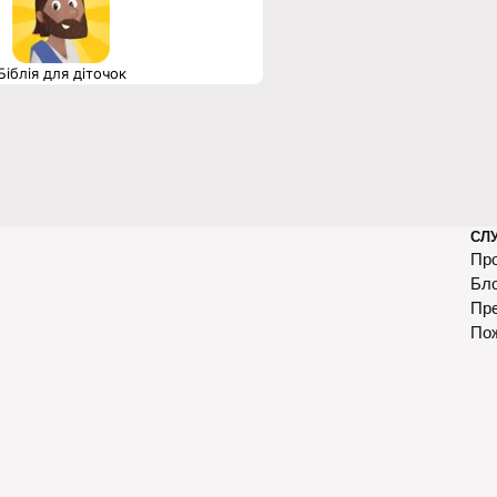
Біблія для діточок
СЛ
Про
Бл
Пр
По