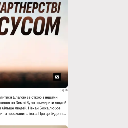
5 днів
ділитися Благою звісткою з іншими
дження на Землі було примирити людей
 ще більше людей. Нехай Божа любов
ви та прославить Бога. Про це 5-денний