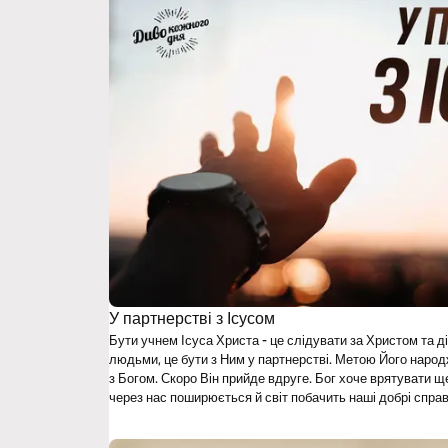
У партнерстві з Ісусом
Бути учнем Ісуса Христа - це слідувати за Христом та 
людьми, це бути з Ним у партнерстві. Метою Його наро
з Богом. Скоро Він прийде вдруге. Бог хоче врятувати
через нас поширюється й світ побачить наші добрі спра
план читання від Стіва Вебера.