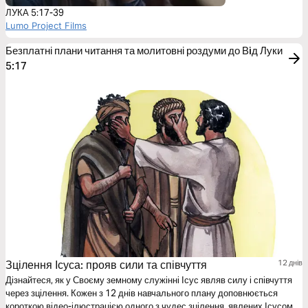
ЛУКА 5:17-39
Lumo Project Films
Безплатні плани читання та молитовні роздуми до Вiд Луки
5:17
Зцілення Ісуса: прояв сили та співчуття
12 днів
Дізнайтеся, як у Своєму земному служінні Ісус являв силу і співчуття
через зцілення. Кожен з 12 днів навчального плану доповнюється
короткою відео-ілюстрацією одного з чудес зцілення, явлених Ісусом.