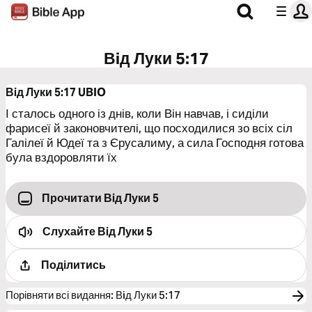
Вiд Луки 5:17
Вiд Луки 5:17
UBIO
І сталось одного із днів, коли Він навчав, і сиділи
фарисеї й законовчителі, що посходилися зо всіх сіл
Галілеї й Юдеї та з Єрусалиму, а сила Господня готова
була вздоровляти їх
Прочитати Вiд Луки 5
Слухайте
Вiд Луки 5
Поділитись
Порівняти всі видання
:
Вiд Луки 5:17