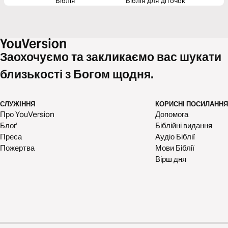
Біблія
Біблія для діточок
Заохочуємо та закликаємо вас шукати
близькості з Богом щодня.
СЛУЖІННЯ
КОРИСНІ ПОСИЛАННЯ
Про YouVersion
Допомога
Блоґ
Біблійні видання
Преса
Аудіо Біблії
Пожертва
Мови Біблії
Вірш дня