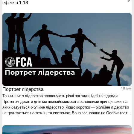
ефесян 1:13
Портрет лідерства
10 днів
Тонни книг з лідерства пропонують різні погляди, ідеї та підходи.
Протягом десяти днів ми познайомимося з основними принципами, на
яких базується біблійне лідерство. Якщо коротко — біблійне лідерство
не грунтується на техніці та системах. Воно засноване на Особистості
Ісуса Христа.