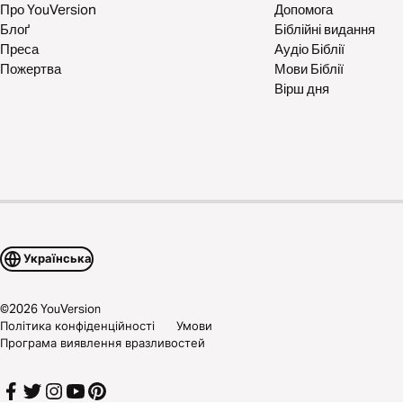
Про YouVersion
Допомога
Блоґ
Біблійні видання
Преса
Аудіо Біблії
Пожертва
Мови Біблії
Вірш дня
Українська
©
2026
YouVersion
Політика конфіденційності
Умови
Програма виявлення вразливостей