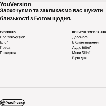
Заохочуємо та закликаємо вас шукати
близькості з Богом щодня.
СЛУЖІННЯ
КОРИСНІ ПОСИЛАННЯ
Про YouVersion
Допомога
Блоґ
Біблійні видання
Преса
Аудіо Біблії
Пожертва
Мови Біблії
Вірш дня
Українська