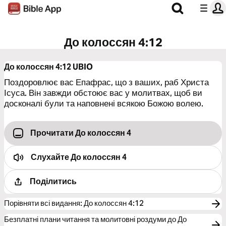
До колоссян 4:12
До колоссян 4:12
UBIO
Поздоровлює вас Епафрас, що з ваших, раб Христа
Ісуса. Він завжди обстоює вас у молитвах, щоб ви
досконалі були та наповнені всякою Божою волею.
Прочитати До колоссян 4
Слухайте
До колоссян 4
Поділитись
Порівняти всі видання
:
До колоссян 4:12
Безплатні плани читання та молитовні роздуми до До