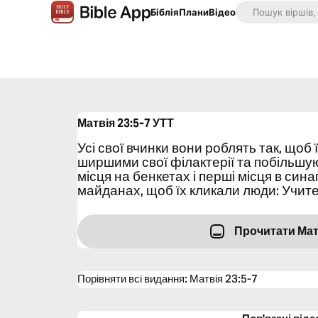
Біблія
Плани
Відео
Матвія 23:5-7
УТТ
Усі свої вчинки вони роблять так, щоб
ширшими свої філактерії та побільшую
місця на бенкетах і перші місця в синаг
майданах, щоб їх кликали люди: Учит
Прочитати Мат
Порівняти всі видання
:
Матвія 23:5-7