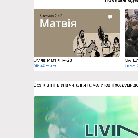
Пов'язані віде
Огляд: Матвія 14-28
МАТЕЙ
BibleProject
Lumo P
Безплатні плани читання та молитовні роздуми д