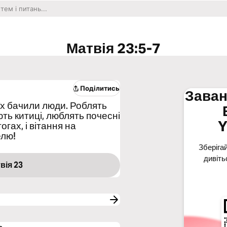
Матвія 23:5-7
Поділитись
Заван
 їх бачили люди. Роблять
ть китиці, люблять почесні
Y
огах, і вітання на
елю!
Зберігай
дивіть
вія 23