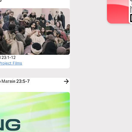
о
 23:1-12
roject Films
о Матвія 23:5-7