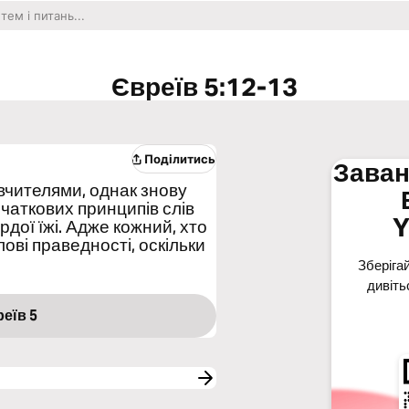
Євреїв 5:12-13
Поділитись
Заван
и вчителями, однак знову
чаткових принципів слів
Y
дої їжі. Адже кожний, хто
ові праведності, оскільки
Зберігай
дивіть
еїв 5