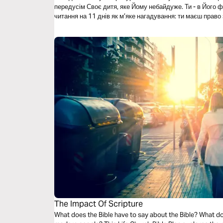
передусім Своє дитя, яке Йому небайдуже. Ти - в Його фокусі. Саме тому ми створили
читання на 11 днів як м’яке нагадування: ти маєш право
знайдеш підбадьорення, нагадування про покликання, з
Автор: Яна Пасічна, куратор місіонерського руху «Global
GVS у Полтаві
The Impact Of Scripture
What does the Bible have to say about the Bible? What d