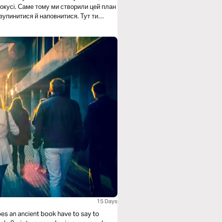
 цей план
 зупинитися й наповнитися. Тут ти
міцнення твого втомленого серця.
 Vision”, ректор місіонерського коледжу
15 Days
oes an ancient book have to say to