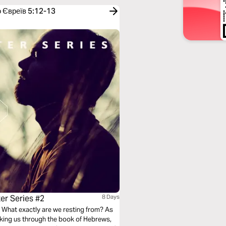
о Євреїв 5:12-13
er Series #2
8 Days
? What exactly are we resting from? As
lking us through the book of Hebrews,