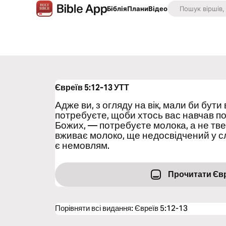
Біблія
Плани
Відео
Євреїв 5:12-13
УТТ
Адже ви, з огляду на вік, мали би бут
потребуєте, щоби хтось вас навчав по
Божих, — потребуєте молока, а не твер
вживає молоко, ще недосвідчений у сл
є немовлям.
Прочитати Євр
Порівняти всі видання
:
Євреїв 5:12-13