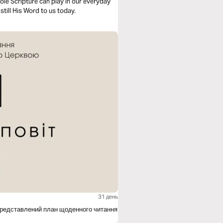
ole Scripture can play in our everyday
still His Word to us today.
31 день
и представлений план щоденного читання