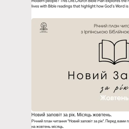
modern people? This Life.Church Bible Plan explores the r
lives with Bible readings that highlight how God’s Word is 
Новий заповіт за рік. Місяць жовтень.
Річний план читання "Новий заповіт за рік". Перед вам
на жовтень місяць.