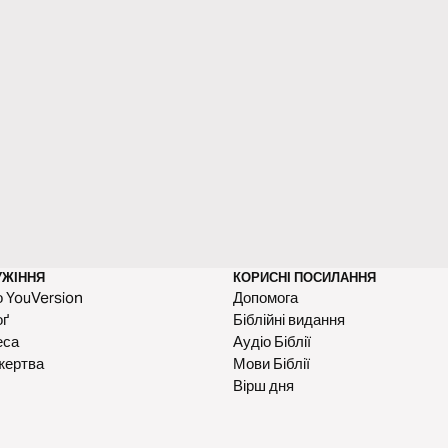
УЖІННЯ
КОРИСНІ ПОСИЛАННЯ
 YouVersion
Допомога
оґ
Біблійні видання
еса
Аудіо Біблії
жертва
Мови Біблії
Вірш дня