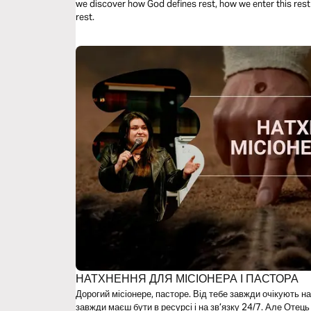
we discover how God defines rest, how we enter this rest
rest.
НАТХНЕННЯ ДЛЯ МІСІОНЕРА І ПАСТОРА
Дорогий місіонере, пасторе. Від тебе завжди очікують на
завжди маєш бути в ресурсі і на зв’язку 24/7. Але Отець