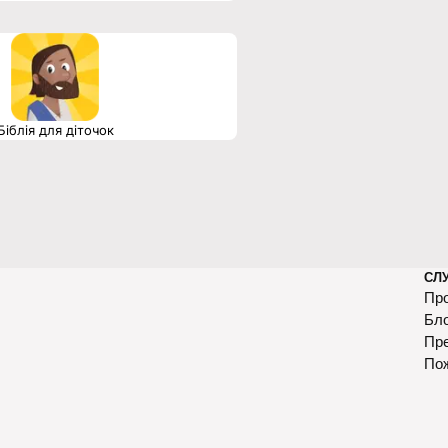
Біблія для діточок
СЛ
Про
Бл
Пр
По