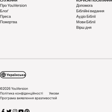
СЛУЖІННЯ
КОРИСНІ ПОСИЛАННЯ
Про YouVersion
Допомога
Блоґ
Біблійні видання
Преса
Аудіо Біблії
Пожертва
Мови Біблії
Вірш дня
Українська
©
2026
YouVersion
Політика конфіденційності
Умови
Програма виявлення вразливостей