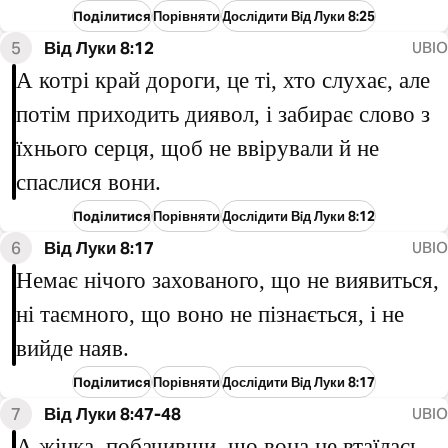
Поділитися
Порівняти
Дослідити Вiд Луки 8:25
5
Вiд Луки 8:12
UBIO
А котрі край дороги, це ті, хто слухає, але
потім приходить диявол, і забирає слово з
їхнього серця, щоб не ввірували й не
спаслися вони.
Поділитися
Порівняти
Дослідити Вiд Луки 8:12
6
Вiд Луки 8:17
UBIO
Немає нічого захованого, що не виявиться,
ні таємного, що воно не пізнається, і не
вийде наяв.
Поділитися
Порівняти
Дослідити Вiд Луки 8:17
7
Вiд Луки 8:47-48
UBIO
А жінка, побачивши, що вона не втаїлась,