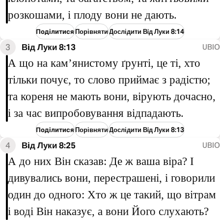
розкошами, і плоду вони не дають.
Поділитися
Порівняти
Дослідити Вiд Луки 8:14
3
Вiд Луки 8:13
UBIO
А що на кам’янистому ґрунті, це ті, хто
тільки почує, то слово приймає з радістю;
та кореня не мають вони, вірують дочасно,
і за час випробовування відпадають.
Поділитися
Порівняти
Дослідити Вiд Луки 8:13
4
Вiд Луки 8:25
UBIO
А до них Він сказав: Де ж ваша віра? І
дивувались вони, перестрашені, і говорили
один до одного: Хто ж це такий, що вітрам
і воді Він наказує, а вони Його слухають?