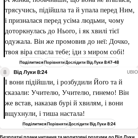
трясучись, підійшла та й упала перед Ним,
і призналася перед усіма людьми, чому
доторкнулась до Нього, і як хвилі тієї
одужала. Він же промовив до неї: Дочко,
твоя віра спасла тебе; іди з миром собі!
Поділитися
Порівняти
Дослідити Вiд Луки 8:47-48
8
Вiд Луки 8:24
UBIO
І вони підійшли, і розбудили Його та й
сказали: Учителю, Учителю, гинемо! Він
же встав, наказав бурі й хвилям, і вони
вщухнули, і тиша настала!
Поділитися
Порівняти
Дослідити Вiд Луки 8:24
Безплатні плани читання та молитовні роздуми до Вiд Луки