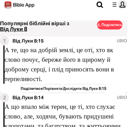
Популярні біблійні вірші з
Поділитись
Вiд Луки 8
1
Вiд Луки 8:15
UBIO
А те, що на добрій землі, це оті, хто як
слово почує, береже його в щирому й
доброму серці, і плід приносять вони в
терпеливості.
Поділитися
Порівняти
Дослідити Вiд Луки 8:15
2
Вiд Луки 8:14
UBIO
А що впало між терен, це ті, хто слухає
слово, але, ходячи, бувають придушені
клопотами, та багатством, та життьовими