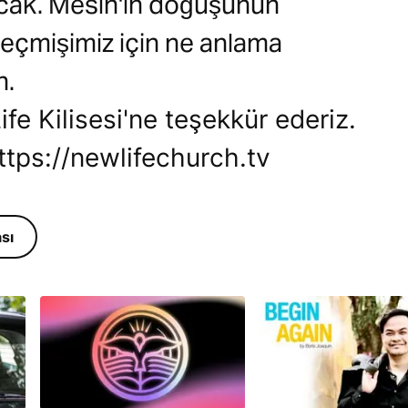
lacak. Mesih'in doğuşunun
eçmişimiz için ne anlama
n.
ife Kilisesi'ne teşekkür ederiz.
https://newlifechurch.tv
sı