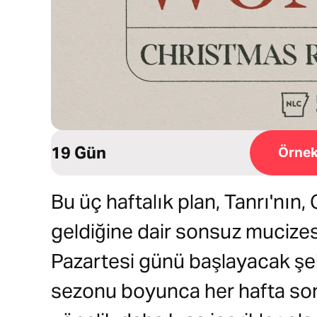
19 Gün
Örnek
Bu üç haftalık plan, Tanrı'nın, 
geldiğine dair sonsuz mucizesi
Pazartesi günü başlayacak şeki
sezonu boyunca her hafta s