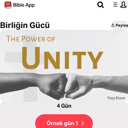
Birliğin Gücü
Paylaş
4 Gün
Örnek gün 1