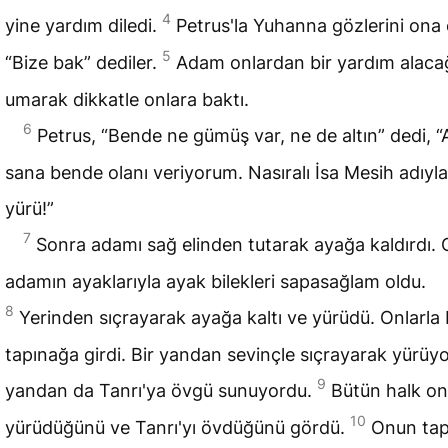
4
yine yardım diledi.
Petrus'la Yuhanna gözlerini ona 
5
“Bize bak” dediler.
Adam onlardan bir yardım alacağ
umarak dikkatle onlara baktı.
6
Petrus, “Bende ne gümüş var, ne de altın” dedi, 
sana bende olanı veriyorum. Nasıralı İsa Mesih adıyla
yürü!”
7
Sonra adamı sağ elinden tutarak ayağa kaldırdı.
adamın ayaklarıyla ayak bilekleri sapasağlam oldu.
8
Yerinden sıçrayarak ayağa kaltı ve yürüdü. Onlarla b
tapınağa girdi. Bir yandan sevinçle sıçrayarak yürüyor
9
yandan da Tanrı'ya övgü sunuyordu.
Bütün halk o
10
yürüdüğünü ve Tanrı'yı övdüğünü gördü.
Onun tap