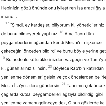
Hepinizin gözü önünde onu iyileştiren İsa aracılığıyla
imandır.
17
“Şimdi, ey kardeşler, biliyorum ki, yöneticileriniz 
18
de bunu bilmeyerek yaptınız.
Ama Tanrı tüm
peygamberlerin ağzından kendi
Mesih
i'nin işkence
çekeceğini önceden bildirdi ve bunu böyle yerine geti
19
Bu nedenle kötülüklerinizden vazgeçin ve Tanrı'y
20
ki, günahlarınız silinsin.
Böylece Rab'bin katından
yenilenme dönemleri gelsin ve çok öncelerden belirl
21
Mesih İsa'yı sizlere göndersin.
Tanrı'nın çok öncek
çağlarda kutsal peygamberleri ağzıyla bildirdiği gibi
yenilenme zamanı gelinceye dek, O'nun göklerde ka