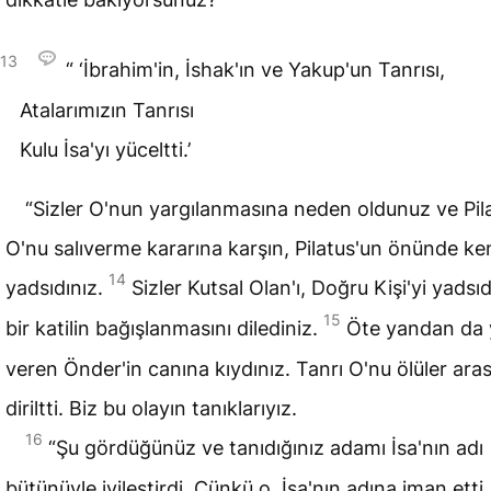
13
“ ‘İbrahim'in, İshak'ın ve Yakup'un Tanrısı,
Atalarımızın Tanrısı
Kulu İsa'yı yüceltti.’
“Sizler O'nun yargılanmasına neden oldunuz ve Pil
O'nu salıverme kararına karşın, Pilatus'un önünde ken
14
yadsıdınız.
Sizler Kutsal Olan'ı, Doğru Kişi'yi yadsı
15
bir katilin bağışlanmasını dilediniz.
Öte yandan da
veren Önder'in canına kıydınız. Tanrı O'nu ölüler ara
diriltti. Biz bu olayın tanıklarıyız.
16
“Şu gördüğünüz ve tanıdığınız adamı İsa'nın adı
bütünüyle iyileştirdi. Çünkü o, İsa'nın adına iman etti.