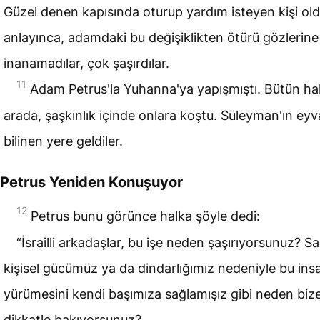
Güzel denen kapısında oturup yardım isteyen kişi ol
anlayınca, adamdaki bu değişiklikten ötürü gözlerine
inanamadılar, çok şaşırdılar.
11
Adam Petrus'la Yuhanna'ya yapışmıştı. Bütün hal
arada, şaşkınlık içinde onlara koştu. Süleyman'ın eyv
bilinen yere geldiler.
Petrus Yeniden Konuşuyor
12
Petrus bunu görünce halka şöyle dedi:
“İsrailli arkadaşlar, bu işe neden şaşırıyorsunuz? Sa
kişisel gücümüz ya da dindarlığımız nedeniyle bu ins
yürümesini kendi başımıza sağlamışız gibi neden biz
dikkatle bakıyorsunuz?