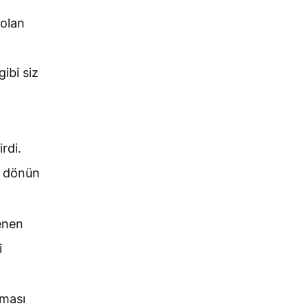
 olan
gibi siz
rdi.
a dönün
enen
i
lması