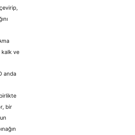
çevirip,
ını
“Ama
 kalk ve
 O anda
irlikte
, bir
nun
ınağın