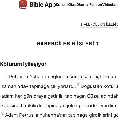
Kutsal Kitap
Okuma Planları
Videolar
HABERCİLERİN İŞLERİ 
HABERCİLERİN İŞLERİ 3
Kötürüm İyileşiyor
1
Petrus'la Yuhanna öğleden sonra
saat
üçte –dua
2
zamanında– tapınağa çıkıyorlardı.
Doğuştan kötürü
adam her gün oraya getirilir, tapınağın Güzel adındak
kapısına bırakılırdı. Tapınağa gelen gidenden yardım d
3
Adam Petrus'la Yuhanna'nın tapınağa girdiklerini g