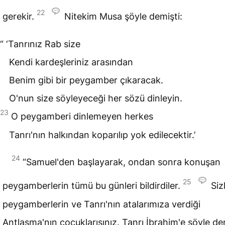
22
gerekir.
Nitekim Musa şöyle demişti:
“ ‘Tanrınız Rab size
Kendi kardeşleriniz arasından
Benim gibi bir peygamber çıkaracak.
O'nun size söyleyeceği her sözü dinleyin.
23
O peygamberi dinlemeyen herkes
Tanrı'nın halkından koparılıp yok edilecektir.’
24
“Samuel'den başlayarak, ondan sonra konuşan
25
peygamberlerin tümü bu günleri bildirdiler.
Siz
peygamberlerin ve Tanrı'nın atalarımıza verdiği
Antlaşma'nın çocuklarısınız. Tanrı İbrahim'e şöyle dem