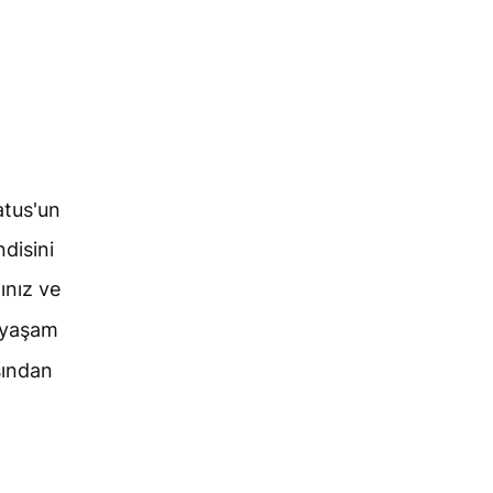
atus'un
disini
dınız ve
 yaşam
sından