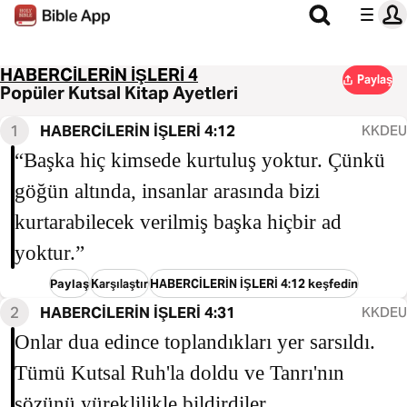
HABERCİLERİN İŞLERİ 4
Paylaş
Popüler Kutsal Kitap Ayetleri
1
HABERCİLERİN İŞLERİ 4:12
KKDEU
“Başka hiç kimsede kurtuluş yoktur. Çünkü
göğün altında, insanlar arasında bizi
kurtarabilecek verilmiş başka hiçbir ad
yoktur.”
Paylaş
Karşılaştır
HABERCİLERİN İŞLERİ 4:12 keşfedin
2
HABERCİLERİN İŞLERİ 4:31
KKDEU
Onlar dua edince toplandıkları yer sarsıldı.
Tümü Kutsal Ruh'la doldu ve Tanrı'nın
sözünü yüreklilikle bildirdiler.