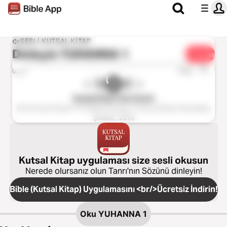
SESLI KUTSAL KITAP
Dinleyin
YUHANNA 1
Paylaş
1x
0:00
0:00
Kutsal Kitap Yeni Ceviri
Sesli Kutsal Kitap © The Bible Society in Turkey (Kitabı Mukaddes
Şirketi) , 2016
Kutsal Kitap uygulaması size sesli okusun
Nerede olursanız olun Tanrı'nın Sözünü dinleyin!
Bible (Kutsal Kitap) Uygulamasını <br/>Ücretsiz İndirin!
Oku
YUHANNA 1