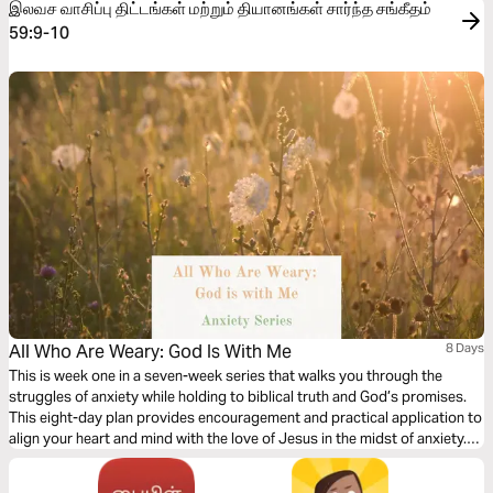
இலவச வாசிப்பு திட்டங்கள் மற்றும் தியானங்கள் சார்ந்த சங்கீதம்
59:9-10
All Who Are Weary: God Is With Me
8 Days
This is week one in a seven-week series that walks you through the
struggles of anxiety while holding to biblical truth and God’s promises.
This eight-day plan provides encouragement and practical application to
align your heart and mind with the love of Jesus in the midst of anxiety.
This week’s promise: God is with me.