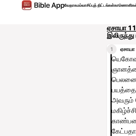
வேதாகமம்
வாசிப்புத் திட்டங்கள்
காணொளிகள
ஏசாயா 1
இலிருந்த
1
ஏசாயா 
யெகோவா
ஞானத்த
பெலனையு
பயத்தைய
அவரும் 
மகிழ்ச்
காண்பதை
கேட்பதால