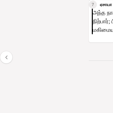
7
ஏசாயா
அந்த நா
நிற்பார்
மகிமையு