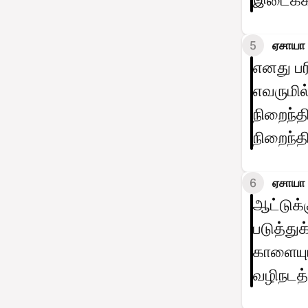
இடைக்கச
5
ஏசாயா 
எனது பர
எவருமில
நிறைந்த
நிறைந்தி
6
ஏசாயா 
ஆட்டுக்
படுத்துக
காளையு
வழிநடத்