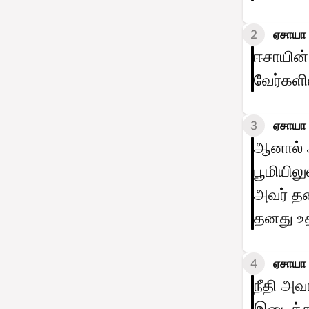
2
ஏசாயா 
ஈசாயின்
வேர்களி
3
ஏசாயா 
ஆனால் அ
பூமியிலு
அவர் தன
தனது உத
4
ஏசாயா 
நீதி அ