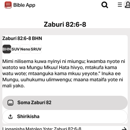
Zaburi 82:6-8
Zaburi 82:6-8
BHN
BHN
SUV
Neno
SRUV
Mimi nilisema kuwa nyinyi ni miungu; kwamba nyote ni
watoto wa Mungu Mkuu! Hata hivyo, mtakufa kama
watu wote; mtaanguka kama mkuu yeyote.” Inuka ee
Mungu, uuhukumu ulimwengu; maana mataifa yote ni
mali yako.
Soma Zaburi 82
Shirikisha
Linganisha Matoleo Yote
:
Zaburi 82:6-8