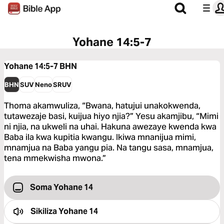
Yohane 14:5-7
Yohane 14:5-7
BHN
BHN
SUV
Neno
SRUV
Thoma akamwuliza, “Bwana, hatujui unakokwenda,
tutawezaje basi, kuijua hiyo njia?” Yesu akamjibu, “Mimi
ni njia, na ukweli na uhai. Hakuna awezaye kwenda kwa
Baba ila kwa kupitia kwangu. Ikiwa mnanijua mimi,
mnamjua na Baba yangu pia. Na tangu sasa, mnamjua,
tena mmekwisha mwona.”
Soma Yohane 14
Sikiliza
Yohane 14