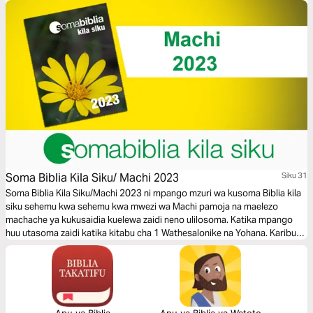
Soma Biblia Kila Siku/ Machi 2023
Siku 31
Soma Biblia Kila Siku/Machi 2023 ni mpango mzuri wa kusoma Biblia kila
siku sehemu kwa sehemu kwa mwezi wa Machi pamoja na maelezo
machache ya kukusaidia kuelewa zaidi neno ulilosoma. Katika mpango
huu utasoma zaidi katika kitabu cha 1 Wathesalonike na Yohana. Karibu
kujiunga na mpango huu bure
Apu ya Biblia
Apu ya Biblia ya Watoto