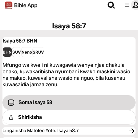
Isaya 58:7
Isaya 58:7
BHN
BHN
SUV
Neno
SRUV
Mfungo wa kweli ni kuwagawia wenye njaa chakula
chako, kuwakaribisha nyumbani kwako maskini wasio
na makao, kuwavalisha wasio na nguo, bila kusahau
kuwasaidia jamaa zenu.
Soma Isaya 58
Shirikisha
Linganisha Matoleo Yote
:
Isaya 58:7