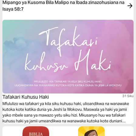
Mipango ya Kusoma Bila Malipo na Ibada zinazohusiana na
Isaya 58:7
Tafakari Kuhusu Haki
31 Siku
Mfululizo wa tafakari ya kila siku kuhusu haki, ulioandikwa na wanawake
kutoka kote katika dunia ya Jeshi la Wokovu. Maswala ya haki ya jamii
yako mbele sana ya mawazo yetu siku hizi. Mkusanyo huu wa tafakari
kuhusu haki ya jamii umeandikwa na wanawake kutoka kote duniani
wenye nia na hamu ya kuwasaidia wengine katika jina la Kristo.