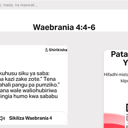
Waebrania 4:4-6
Shirikisha
Pata
Y
uhusu siku ya saba:
Hifadhi mist
a kazi zake zote.” Tena
klip
ahali pangu pa pumziko.”
aana wale waliohubiriwa
kuingia humo kwa sababu
Sikiliza
Waebrania 4