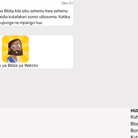
Siku 31
a Biblia kila siku sehemu kwa sehemu
dia kutafakari somo ulilosoma. Katika
kujiunga na mpango huu
 ya Biblia ya Watoto
HU
Ku
Blo
Bo
Ku