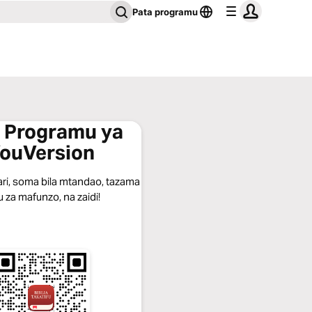
Pata programu
 Programu ya
ouVersion
ari, soma bila mtandao, tazama
u za mafunzo, na zaidi!