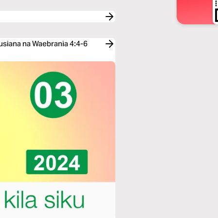
usiana na Waebrania 4:4-6