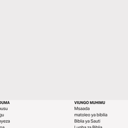
DUMA
VIUNGO MUHIMU
husu
Msaada
gu
matoleo ya bibilia
nyeza
Biblia ya Sauti
toa
Lugha za Biblia