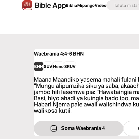
Biblia
Mipango
Video
Waebrania 4:4-6
BHN
BHN
SUV
Neno
SRUV
Maana Maandiko yasema mahali fulani k
“Mungu alipumzika siku ya saba, akaach
jambo hili lasemwa pia: “Hawataingia m
Basi, hiyo ahadi ya kuingia bado ipo, m
Habari Njema pale awali walishindwa 
walikosa kutii.
Soma Waebrania 4