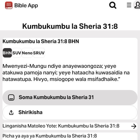
Kumbukumbu la Sheria 31:8
Kumbukumbu la Sheria 31:8
BHN
BHN
SUV
Neno
SRUV
Mwenyezi-Mungu ndiye anayewaongoza; yeye
atakuwa pamoja nanyi; yeye hataacha kuwasaidia na
hatawatupa. Hivyo, msiogope wala msifadhaike.”
Soma Kumbukumbu la Sheria 31
Shirikisha
Linganisha Matoleo Yote
:
Kumbukumbu la Sheria 31:8
Picha ya aya ya Kumbukumbu la Sheria 31:8