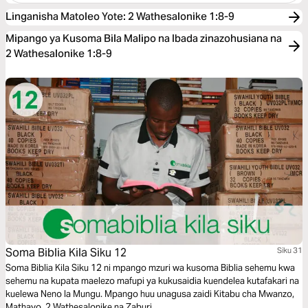
Linganisha Matoleo Yote
:
2 Wathesalonike 1:8-9
Mipango ya Kusoma Bila Malipo na Ibada zinazohusiana na
2 Wathesalonike 1:8-9
Soma Biblia Kila Siku 12
Siku 31
Soma Biblia Kila Siku 12 ni mpango mzuri wa kusoma Biblia sehemu kwa
sehemu na kupata maelezo mafupi ya kukusaidia kuendelea kutafakari na
kuelewa Neno la Mungu. Mpango huu unagusa zaidi Kitabu cha Mwanzo,
Mathayo, 2 Wathesalonike na Zaburi.