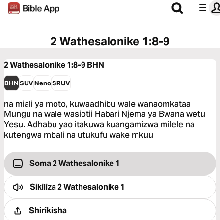
2 Wathesalonike 1:8-9
2 Wathesalonike 1:8-9
BHN
BHN
SUV
Neno
SRUV
na miali ya moto, kuwaadhibu wale wanaomkataa
Mungu na wale wasiotii Habari Njema ya Bwana wetu
Yesu. Adhabu yao itakuwa kuangamizwa milele na
kutengwa mbali na utukufu wake mkuu
Soma 2 Wathesalonike 1
Sikiliza
2 Wathesalonike 1
Shirikisha