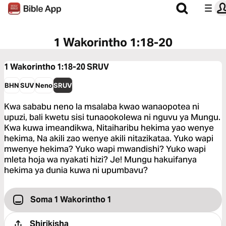
1 Wakorintho 1:18-20
1 Wakorintho 1:18-20
SRUV
BHN
SUV
Neno
SRUV
Kwa sababu neno la msalaba kwao wanaopotea ni
upuzi, bali kwetu sisi tunaookolewa ni nguvu ya Mungu.
Kwa kuwa imeandikwa, Nitaiharibu hekima yao wenye
hekima, Na akili zao wenye akili nitazikataa. Yuko wapi
mwenye hekima? Yuko wapi mwandishi? Yuko wapi
mleta hoja wa nyakati hizi? Je! Mungu hakuifanya
hekima ya dunia kuwa ni upumbavu?
Soma 1 Wakorintho 1
Shirikisha