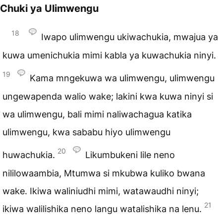
Chuki ya Ulimwengu
18
Iwapo ulimwengu ukiwachukia, mwajua ya
kuwa umenichukia mimi kabla ya kuwachukia ninyi.
19
Kama mngekuwa wa ulimwengu, ulimwengu
ungewapenda walio wake; lakini kwa kuwa ninyi si
wa ulimwengu, bali mimi naliwachagua katika
ulimwengu, kwa sababu hiyo ulimwengu
20
huwachukia.
Likumbukeni lile neno
nililowaambia, Mtumwa si mkubwa kuliko bwana
wake. Ikiwa waliniudhi mimi, watawaudhi ninyi;
21
ikiwa walilishika neno langu watalishika na lenu.