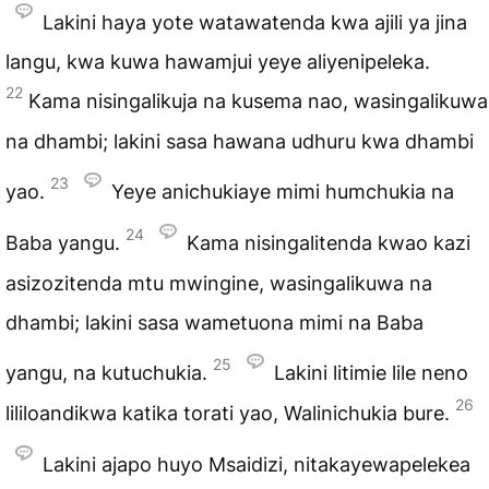
Lakini haya yote watawatenda kwa ajili ya jina
langu, kwa kuwa hawamjui yeye aliyenipeleka.
22
Kama nisingalikuja na kusema nao, wasingalikuwa
na dhambi; lakini sasa hawana udhuru kwa dhambi
23
yao.
Yeye anichukiaye mimi humchukia na
24
Baba yangu.
Kama nisingalitenda kwao kazi
asizozitenda mtu mwingine, wasingalikuwa na
dhambi; lakini sasa wametuona mimi na Baba
25
yangu, na kutuchukia.
Lakini litimie lile neno
26
lililoandikwa katika torati yao, Walinichukia bure.
Lakini ajapo huyo Msaidizi, nitakayewapelekea