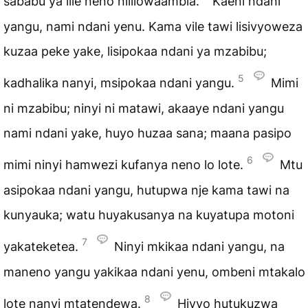
sababu ya lile neno nililowaambia.
Kaeni ndani
yangu, nami ndani yenu. Kama vile tawi lisivyoweza
kuzaa peke yake, lisipokaa ndani ya mzabibu;
5
kadhalika nanyi, msipokaa ndani yangu.
Mimi
ni mzabibu; ninyi ni matawi, akaaye ndani yangu
nami ndani yake, huyo huzaa sana; maana pasipo
6
mimi ninyi hamwezi kufanya neno lo lote.
Mtu
asipokaa ndani yangu, hutupwa nje kama tawi na
kunyauka; watu huyakusanya na kuyatupa motoni
7
yakateketea.
Ninyi mkikaa ndani yangu, na
maneno yangu yakikaa ndani yenu, ombeni mtakalo
8
lote nanyi mtatendewa.
Hivyo hutukuzwa