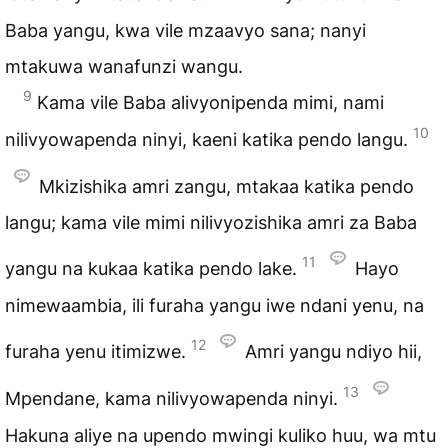
Baba yangu, kwa vile mzaavyo sana; nanyi
mtakuwa wanafunzi wangu.
9
Kama vile Baba alivyonipenda mimi, nami
10
nilivyowapenda ninyi, kaeni katika pendo langu.
Mkizishika amri zangu, mtakaa katika pendo
langu; kama vile mimi nilivyozishika amri za Baba
11
yangu na kukaa katika pendo lake.
Hayo
nimewaambia, ili furaha yangu iwe ndani yenu, na
12
furaha yenu itimizwe.
Amri yangu ndiyo hii,
13
Mpendane, kama nilivyowapenda ninyi.
Hakuna aliye na upendo mwingi kuliko huu, wa mtu