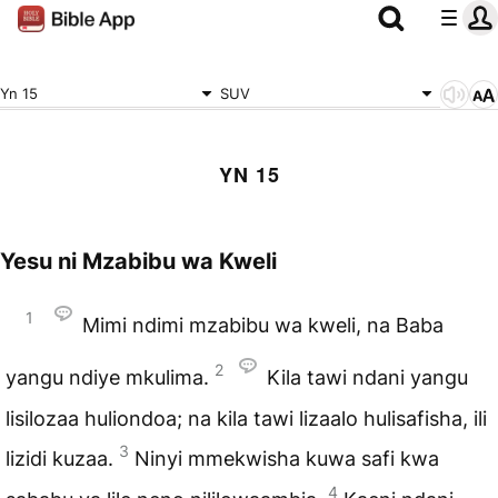
Yn 15
SUV
YN 15
Yesu ni Mzabibu wa Kweli
1
Mimi ndimi mzabibu wa kweli, na Baba
2
yangu ndiye mkulima.
Kila tawi ndani yangu
lisilozaa huliondoa; na kila tawi lizaalo hulisafisha, ili
3
lizidi kuzaa.
Ninyi mmekwisha kuwa safi kwa
4