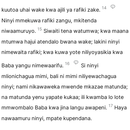
14
kuutoa uhai wake kwa ajili ya rafiki zake.
Ninyi mmekuwa rafiki zangu, mkitenda
15
niwaamuruyo.
Siwaiti tena watumwa; kwa maana
mtumwa hajui atendalo bwana wake; lakini ninyi
nimewaita rafiki; kwa kuwa yote niliyoyasikia kwa
16
Baba yangu nimewaarifu.
Si ninyi
mlionichagua mimi, bali ni mimi niliyewachagua
ninyi; nami nikawaweka mwende mkazae matunda;
na matunda yenu yapate kukaa; ili kwamba lo lote
17
mmwombalo Baba kwa jina langu awapeni.
Haya
nawaamuru ninyi, mpate kupendana.