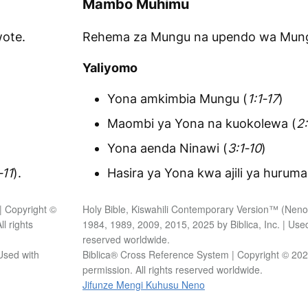
Mambo Muhimu
ote.
Rehema za Mungu na upendo wa Mung
Yaliyomo
Yona amkimbia Mungu (
1:1‑17
)
Maombi ya Yona na kuokolewa (
2:
Yona aenda Ninawi (
3:1‑10
)
‑11
).
Hasira ya Yona kwa ajili ya hurum
| Copyright ©
Holy Bible, Kiswahili Contemporary Version™ (Neno:
l rights
1984, 1989, 2009, 2015, 2025 by Biblica, Inc. | Used
reserved worldwide.
Used with
Biblica® Cross Reference System | Copyright © 2025 
permission. All rights reserved worldwide.
Jifunze Mengi Kuhusu Neno