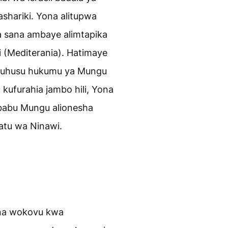
ashariki. Yona alitupwa
 sana ambaye alimtapika
 (Mediterania). Hatimaye
kuhusu hukumu ya Mungu
kufurahia jambo hili, Yona
ababu Mungu alionesha
atu wa Ninawi.
na wokovu kwa