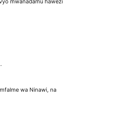
bavyo mwanadamu hawezi
.
 mfalme wa Ninawi, na