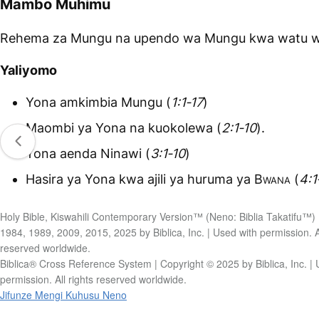
Mambo Muhimu
Rehema za Mungu na upendo wa Mungu kwa watu w
Yaliyomo
Yona amkimbia Mungu (
1:1‑17
)
Maombi ya Yona na kuokolewa (
2:1‑10
).
Yona aenda Ninawi (
3:1‑10
)
Hasira ya Yona kwa ajili ya huruma ya
Bwana
(
4:1
Holy Bible, Kiswahili Contemporary Version™ (Neno: Biblia Takatifu™) 
1984, 1989, 2009, 2015, 2025 by Biblica, Inc. | Used with permission. Al
reserved worldwide.
Biblica® Cross Reference System | Copyright © 2025 by Biblica, Inc. | 
permission. All rights reserved worldwide.
Jifunze Mengi Kuhusu Neno