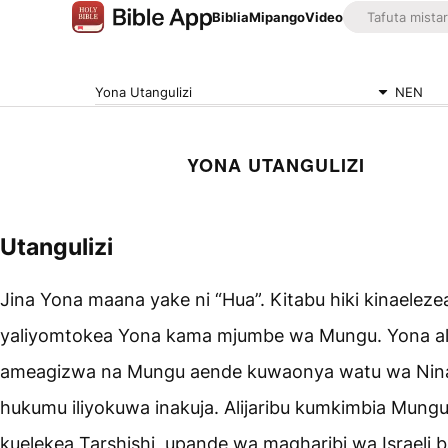
Biblia
Mipango
Video
Yona Utangulizi
NEN
YONA UTANGULIZI
Utangulizi
Jina Yona maana yake ni “Hua”. Kitabu hiki kinaeleze
yaliyomtokea Yona kama mjumbe wa Mungu. Yona a
ameagizwa na Mungu aende kuwaonya watu wa Nina
hukumu iliyokuwa inakuja. Alijaribu kumkimbia Mung
kuelekea Tarshishi, upande wa magharibi wa Israeli 