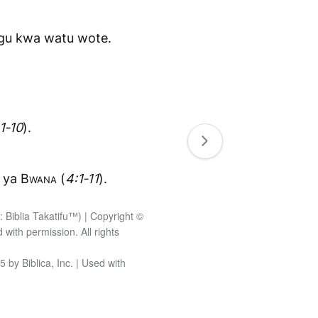
u kwa watu wote.
1‑10
).
a ya
Bwana
(
4:1‑11
).
 Biblia Takatifu™) | Copyright ©
 with permission. All rights
by Biblica, Inc. | Used with