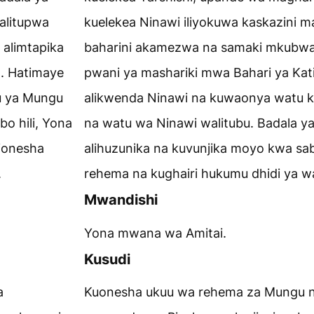
 alitupwa
kuelekea Ninawi iliyokuwa kaskazini m
alimtapika
baharini akamezwa na samaki mkubwa
). Hatimaye
pwani ya mashariki mwa Bahari ya Kati
u ya Mungu
alikwenda Ninawi na kuwaonya watu 
o hili, Yona
na watu wa Ninawi walitubu. Badala ya 
ionesha
alihuzunika na kuvunjika moyo kwa s
.
rehema na kughairi hukumu dhidi ya w
Mwandishi
Yona mwana wa Amitai.
Kusudi
a
Kuonesha ukuu wa rehema za Mungu 