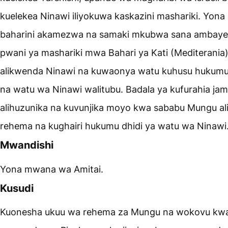
kuelekea Ninawi iliyokuwa kaskazini mashariki. Yona
baharini akamezwa na samaki mkubwa sana ambaye 
pwani ya mashariki mwa Bahari ya Kati (Mediterania
alikwenda Ninawi na kuwaonya watu kuhusu hukum
na watu wa Ninawi walitubu. Badala ya kufurahia jamb
alihuzunika na kuvunjika moyo kwa sababu Mungu al
rehema na kughairi hukumu dhidi ya watu wa Ninawi
Mwandishi
Yona mwana wa Amitai.
Kusudi
Kuonesha ukuu wa rehema za Mungu na wokovu kw