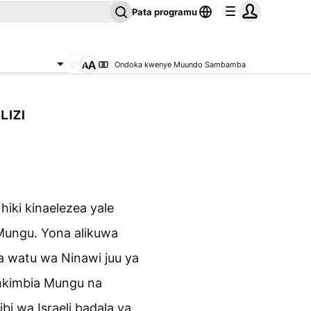
Pata programu
Ondoka kwenye Muundo Sambamba
LIZI
hiki kinaelezea yale
ungu. Yona alikuwa
watu wa Ninawi juu ya
umkimbia Mungu na
i wa Israeli badala ya