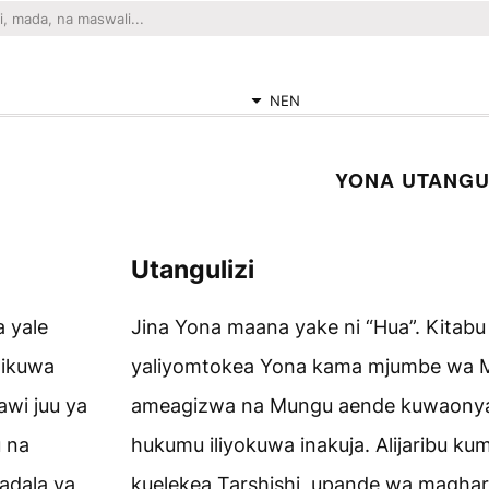
NEN
YONA UTANGU
Utangulizi
a yale
Jina Yona maana yake ni “Hua”. Kitabu 
likuwa
yaliyomtokea Yona kama mjumbe wa M
wi juu ya
ameagizwa na Mungu aende kuwaonya 
u na
hukumu iliyokuwa inakuja. Alijaribu k
badala ya
kuelekea Tarshishi, upande wa magharib