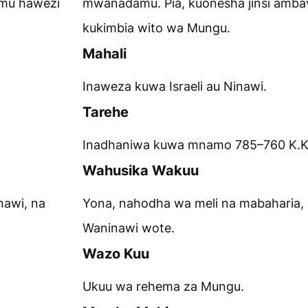
mu hawezi
mwanadamu. Pia, kuonesha jinsi am
kukimbia wito wa Mungu.
Mahali
Inaweza kuwa Israeli au Ninawi.
Tarehe
Inadhaniwa kuwa mnamo 785–760 K.K
Wahusika Wakuu
nawi, na
Yona, nahodha wa meli na mabaharia,
Waninawi wote.
Wazo Kuu
Ukuu wa rehema za Mungu.