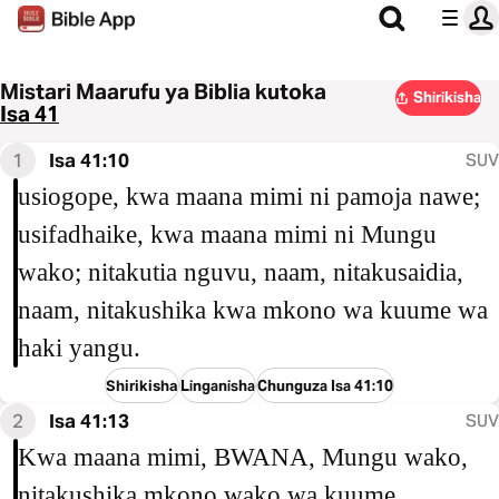
Mistari Maarufu ya Biblia kutoka
Shirikisha
Isa 41
1
Isa 41:10
SUV
usiogope, kwa maana mimi ni pamoja nawe;
usifadhaike, kwa maana mimi ni Mungu
wako; nitakutia nguvu, naam, nitakusaidia,
naam, nitakushika kwa mkono wa kuume wa
haki yangu.
Shirikisha
Linganisha
Chunguza Isa 41:10
2
Isa 41:13
SUV
Kwa maana mimi, BWANA, Mungu wako,
nitakushika mkono wako wa kuume,