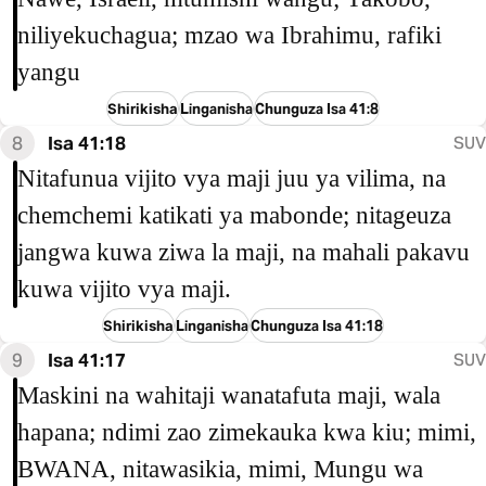
niliyekuchagua; mzao wa Ibrahimu, rafiki
yangu
Shirikisha
Linganisha
Chunguza Isa 41:8
8
Isa 41:18
SUV
Nitafunua vijito vya maji juu ya vilima, na
chemchemi katikati ya mabonde; nitageuza
jangwa kuwa ziwa la maji, na mahali pakavu
kuwa vijito vya maji.
Shirikisha
Linganisha
Chunguza Isa 41:18
9
Isa 41:17
SUV
Maskini na wahitaji wanatafuta maji, wala
hapana; ndimi zao zimekauka kwa kiu; mimi,
BWANA, nitawasikia, mimi, Mungu wa