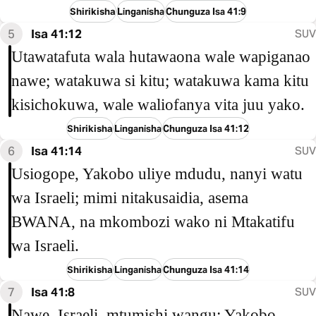
Shirikisha
Linganisha
Chunguza Isa 41:9
5
Isa 41:12
SUV
Utawatafuta wala hutawaona wale wapiganao
nawe; watakuwa si kitu; watakuwa kama kitu
kisichokuwa, wale waliofanya vita juu yako.
Shirikisha
Linganisha
Chunguza Isa 41:12
6
Isa 41:14
SUV
Usiogope, Yakobo uliye mdudu, nanyi watu
wa Israeli; mimi nitakusaidia, asema
BWANA, na mkombozi wako ni Mtakatifu
wa Israeli.
Shirikisha
Linganisha
Chunguza Isa 41:14
7
Isa 41:8
SUV
Nawe, Israeli, mtumishi wangu; Yakobo,