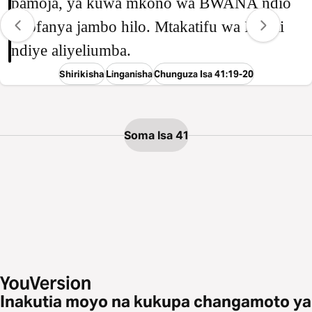
pamoja, ya kuwa mkono wa BWANA ndio
uliofanya jambo hilo. Mtakatifu wa Israeli
ndiye aliyeliumba.
Shirikisha
Linganisha
Chunguza Isa 41:19-20
Soma Isa 41
Inakutia moyo na kukupa changamoto ya