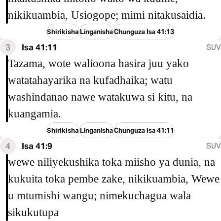
nikikuambia, Usiogope; mimi nitakusaidia.
Shirikisha
Linganisha
Chunguza Isa 41:13
3
Isa 41:11
SUV
Tazama, wote walioona hasira juu yako
watatahayarika na kufadhaika; watu
washindanao nawe watakuwa si kitu, na
kuangamia.
Shirikisha
Linganisha
Chunguza Isa 41:11
4
Isa 41:9
SUV
wewe niliyekushika toka miisho ya dunia, na
kukuita toka pembe zake, nikikuambia, Wewe
u mtumishi wangu; nimekuchagua wala
sikukutupa