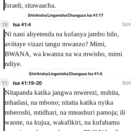
Israeli, sitawaacha.
Shirikisha
Linganisha
Chunguza Isa 41:17
10
Isa 41:4
SUV
Ni nani aliyetenda na kufanya jambo hilo,
aviitaye vizazi tangu mwanzo? Mimi,
BWANA, wa kwanza na wa mwisho, mimi
ndiye.
Shirikisha
Linganisha
Chunguza Isa 41:4
11
Isa 41:19-20
SUV
Nitapanda katika jangwa mwerezi, mshita,
mhadasi, na mbono; nitatia katika nyika
mberoshi, mtidhari, na mteashuri pamoja; ili
waone, na kujua, wakafikiri, na kufahamu