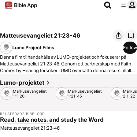
Matteusevangeliet 21:23-46
Lumo Project Films
Follow
Denna film tillhandahålls av LUMO-projektet och fokuserar på
Matteusevangeliet 21:23-46. Genom ett partnerskap med Faith
Comes by Hearing försöker LUMO översätta denna resurs till alla
språk så att människor överallt ska ha möjlighet att höra och se
Lumo-projektet
4:43
4:20
4:52
evangeliet. För att lära dig mer om partnerskapet i att göra denna
otroliga resurs tillgänglig på alla språk
Markusevangeliet
Markusevangeliet
Markus
1:1-20
1:21-45
2:1-22
besök:
https://www.faithcomesbyhearing.com/what-we-
do/gospel-films
RELATERADE BIBELORD
Read, take notes, and study the Word
Matteusevangeliet 21:23-46