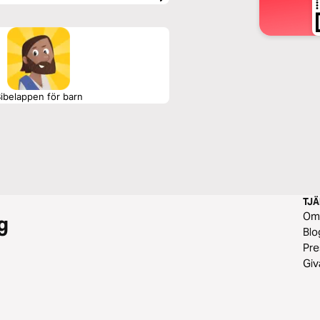
ibelappen för barn
TJ
O
g
Blo
Pre
Gi