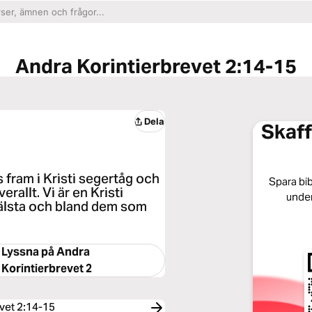
Andra Korintierbrevet 2:14-15
Dela
Skaff
 fram i Kristi segertåg och
Spara bibe
allt. Vi är en Kristi
under
rälsta och bland dem som
Lyssna på
Andra
Korintierbrevet 2
vet 2:14-15