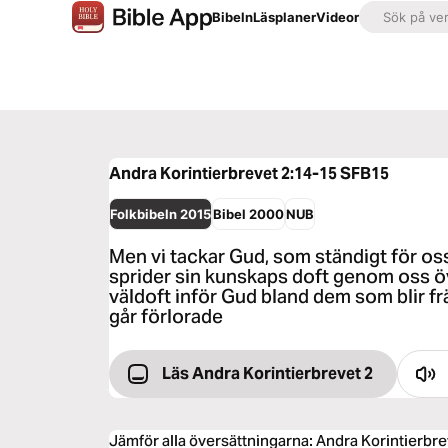
Bibeln
Läsplaner
Videor
Andra Korintierbrevet 2:14-15
SFB15
Folkbibeln 2015
Bibel 2000
NUB
Men vi tackar Gud, som ständigt för oss
sprider sin kunskaps doft genom oss över
väldoft inför Gud bland dem som blir f
går förlorade
Läs Andra Korintierbrevet 2
Jämför alla översättningarna
:
Andra Korintierbre