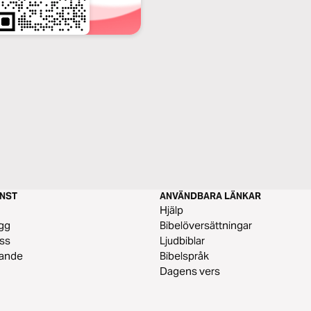
ÄNST
ANVÄNDBARA LÄNKAR
m
Hjälp
gg
Bibelöversättningar
ss
Ljudbiblar
vande
Bibelspråk
Dagens vers