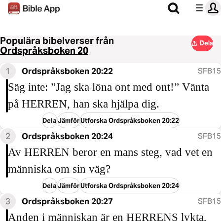
Populära bibelverser från
Dela
Ordspråksboken 20
1
Ordspråksboken 20:22
SFB15
Säg inte: ”Jag ska löna ont med ont!” Vänta
på HERREN, han ska hjälpa dig.
Dela
Jämför
Utforska Ordspråksboken 20:22
2
Ordspråksboken 20:24
SFB15
Av HERREN beror en mans steg, vad vet en
människa om sin väg?
Dela
Jämför
Utforska Ordspråksboken 20:24
3
Ordspråksboken 20:27
SFB15
Anden i människan är en HERRENS lykta,