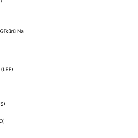
N)
a Gĩkũrũ Na
 (LEF)
DS)
O)