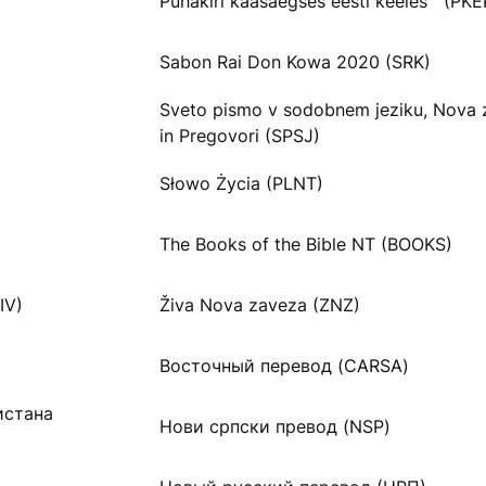
Pühakiri kaasaegses eesti keeles™ (PKE
Sabon Rai Don Kowa 2020 (SRK)
Sveto pismo v sodobnem jeziku, Nova 
in Pregovori (SPSJ)
Słowo Życia (PLNT)
The Books of the Bible NT (BOOKS)
IV)
Živa Nova zaveza (ZNZ)
Восточный перевод (CARSA)
истана
Нови српски превод (NSP)