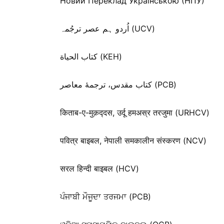
Новий Переклад Українською (НПУ)
اُردو ہم عصر ترجُمہ (UCV)
كتاب الحياة (KEH)
کتاب مقدس، ترجمۀ معاصر (PCB)
किताब-ए-मुक़द्‍दस, उर्दू हमअस्र तरजुमा (URHCV)
पवित्र बाइबल, नेपाली समकालीन संस्करण (NCV)
सरल हिन्दी बाइबल (HCV)
ਪੰਜਾਬੀ ਮੌਜੂਦਾ ਤਰਜਮਾ (PCB)