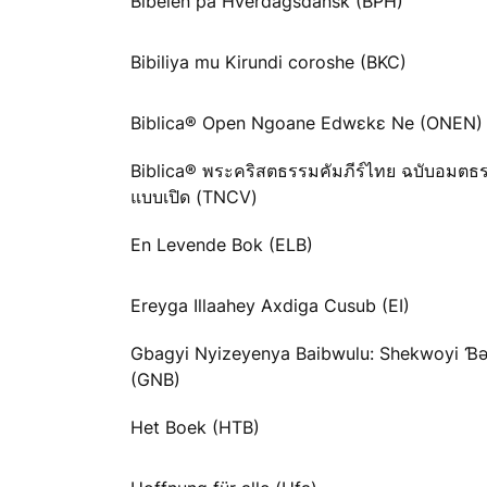
Bibelen på Hverdagsdansk (BPH)
Bibiliya mu Kirundi coroshe (BKC)
Biblica® Open Ngoane Edwɛkɛ Ne (ONEN)
Biblica® พระคริสตธรรมคัมภีร์ไทย ฉบับอมตธ
แบบเปิด (TNCV)
En Levende Bok (ELB)
Ereyga Illaahey Axdiga Cusub (EI)
Gbagyi Nyizeyenya Baibwulu: Shekwoyi 
(GNB)
Het Boek (HTB)