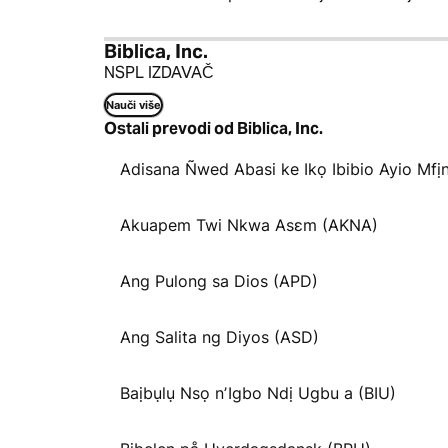
Biblica, Inc.
NSPL IZDAVAČ
Nauči više
Ostali prevodi od Biblica, Inc.
Adisana Ñwed Abasi ke Ikọ Ibibio Ayio Mfịn
Akuapem Twi Nkwa Asɛm (AKNA)
Ang Pulong sa Dios (APD)
Ang Salita ng Diyos (ASD)
Baịbụlụ Nsọ nʼIgbo Ndị Ugbu a (BIU)