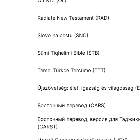
O Livro (OL)
Radiate New Testament (RAD)
Slovo na cestu (SNC)
Sümi Tiqhelimi Bible (STB)
Temel Türkçe Tercüme (TTT)
Újszövetség: élet, igazság és világosság (E
Восточный перевод (CARS)
Восточный перевод, версия для Таджик
(CARST)