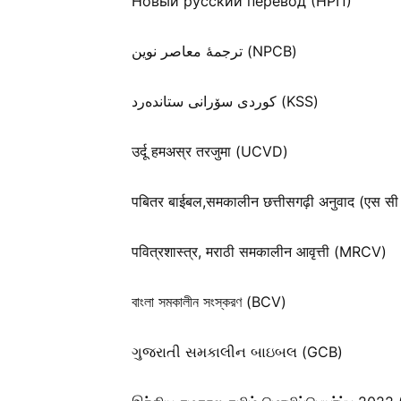
Новый русский перевод (НРП)
ترجمۀ معاصر نوین (NPCB)
كوردی سۆرانی ستانده‌رد (KSS)
उर्दू हमअस्र तरजुमा (UCVD)
पबितर बाईबल,समकालीन छत्तीसगढ़ी अनुवाद (एस सी
पवित्रशास्त्र, मराठी समकालीन आवृत्ती (MRCV)
বাংলা সমকালীন সংস্করণ (BCV)
ગુજરાતી સમકાલીન બાઇબલ (GCB)