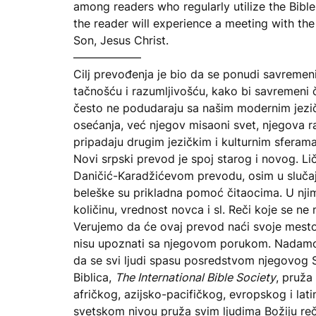
among readers who regularly utilize the Bibl
the reader will experience a meeting with the
Son, Jesus Christ.
――――――
Cilj prevođenja je bio da se ponudi savremen
tačnošću i razumljivošću, kako bi savremeni 
često ne podudaraju sa našim modernim jezi
osećanja, već njegov misaoni svet, njegova raz
pripadaju drugim jezičkim i kulturnim sferama
Novi srpski prevod je spoj starog i novog. Lič
Daničić-Karadžićevom prevodu, osim u slučaj
beleške su prikladna pomoć čitaocima. U njima
količinu, vrednost novca i sl. Reči koje se ne
Verujemo da će ovaj prevod naći svoje mest
nisu upoznati sa njegovom porukom. Nadamo s
da se svi ljudi spasu posredstvom njegovog S
Biblica,
The International Bible Society
, pruža
afričkog, azijsko-pacifičkog, evropskog i lat
svetskom nivou pruža svim ljudima Božiju re