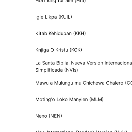
Hoffnung für alle (Hfa)
Igie Likpa (KUIL)
Kitab Kehidupan (KKH)
Knjiga O Kristu (KOK)
La Santa Biblia, Nueva Versión Internaciona
Simplificada (NVIs)
Mawu a Mulungu mu Chichewa Chalero (C
Motingʼo Loko Manyien (MLM)
Neno (NEN)