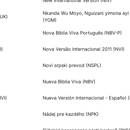
New International Version (NIV)
Nkanda Wu Moyo, Nguizani yimona ayi
VUK)
(YOM)
Nova Bíblia Viva Português (NBV-P)
I)
Nova Versão Internacional 2011 (NVI)
Novi srpski prevod (NSPL)
Nueva Biblia Viva (NBV)
NVI)
Nueva Versión Internacional - Español 
Nádej pre kazdého (NPK)