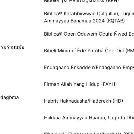
Bibelen på Hverdagsdansk (BPH)
Biblica® Katabbiiwwan Qulqulluu, Turj
Ammayyaa Banamaa 2024 (KQTAB)
Biblica® Open Oduwem Obufa Ñwed Ed
รรมร่วมสมัย
Bíbélì Mímọ́ ní Èdè Yorùbá Òde-Òní (B
Endagaano Enkadde n’Endagaano Emp
Firman Allah Yang Hidup (FAYH)
Ɓədagbma
Habrit Hakhadasha/Haderekh (HD)
Hiikkaa Ammayyaa Haaraa, Loqoda Dhi