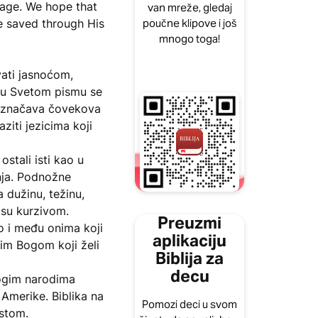
sage. We hope that
van mreže, gledaj
be saved through His
poučne klipove i još
mnogo toga!
vati jasnoćom,
i u Svetom pismu se
 označava čovekova
ziti jezicima koji
stali isti kao u
nja. Podnožne
 dužinu, težinu,
e su kurzivom.
Preuzmi
o i među onima koji
aplikaciju
im Bogom koji želi
Biblija za
decu
nogim narodima
 Amerike. Biblika na
Pomozi deci u svom
istom.