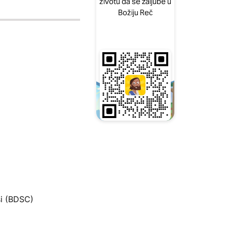
životu da se zaljube u
Božiju Reč
i (BDSC)