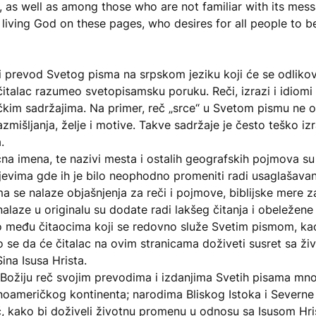
e, as well as among those who are not familiar with its mes
 living God on these pages, who desires for all people to 
i prevod Svetog pisma na srpskom jeziku koji će se odliko
čitalac razumeo svetopisamsku poruku. Reči, izrazi i idiom
čkim sadržajima. Na primer, reč „srce“ u Svetom pismu ne
mišljanja, želje i motive. Takve sadržaje je često teško izra
.
na imena, te nazivi mesta i ostalih geografskih pojmova su o
evima gde ih je bilo neophodno promeniti radi usaglašava
 se nalaze objašnjenja za reči i pojmove, biblijske mere za
 nalaze u originalu su dodate radi lakšeg čitanja i obeležen
o među čitaocima koji se redovno služe Svetim pismom, ka
e da će čitalac na ovim stranicama doživeti susret sa živ
ina Isusa Hrista.
 Božiju reč svojim prevodima i izdanjima Svetih pisama m
inoameričkog kontinenta; narodima Bliskog Istoka i Severne
č, kako bi doživeli životnu promenu u odnosu sa Isusom Hr