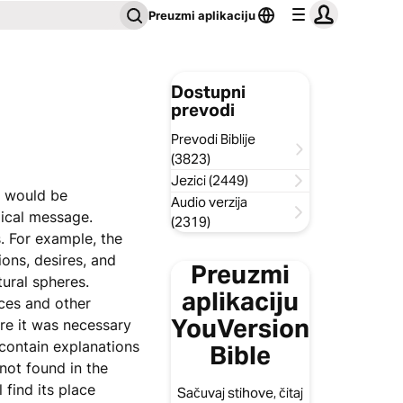
Preuzmi aplikaciju
Dostupni
prevodi
Prevodi Biblije
(3823)
Jezici (2449)
t would be
Audio verzija
lical message.
(2319)
. For example, the
ions, desires, and
Preuzmi
tural spheres.
aplikaciju
aces and other
YouVersion
re it was necessary
contain explanations
Bible
not found in the
 find its place
Sačuvaj stihove, čitaj