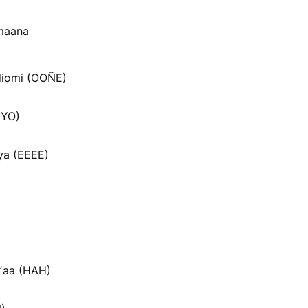
umaana
iomi (OOÑE)
MYO)
ya (EEEE)
ʼaa (HAH)