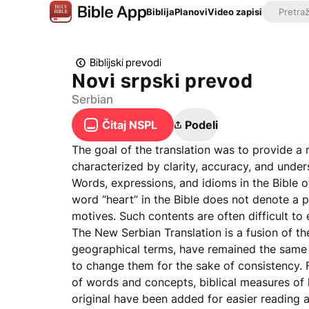
Biblija
Planovi
Video zapisi
Biblijski prevodi
Novi srpski prevod
Serbian
Čitaj NSPL
Podeli
The goal of the translation was to provide a 
characterized by clarity, accuracy, and under
Words, expressions, and idioms in the Bible 
word “heart” in the Bible does not denote a pe
motives. Such contents are often difficult to 
The New Serbian Translation is a fusion of t
geographical terms, have remained the same a
to change them for the sake of consistency. 
of words and concepts, biblical measures of 
original have been added for easier reading and