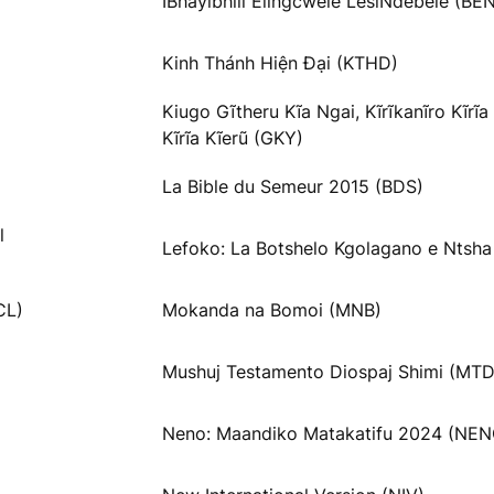
IBhayibhili Elingcwele LesiNdebele (BE
Kinh Thánh Hiện Đại (KTHD)
Kiugo Gĩtheru Kĩa Ngai, Kĩrĩkanĩro Kĩrĩ
Kĩrĩa Kĩerũ (GKY)
La Bible du Semeur 2015 (BDS)
l
Lefoko: La Botshelo Kgolagano e Ntsha
CL)
Mokanda na Bomoi (MNB)
Mushuj Testamento Diospaj Shimi (MT
Neno: Maandiko Matakatifu 2024 (NEN