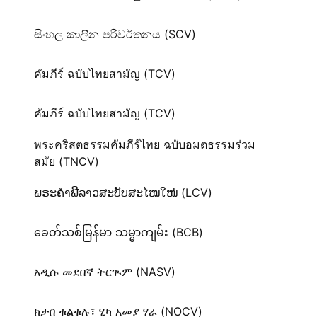
සිංහල කාලීන පරිවර්තනය (SCV)
คัมภีร์ ฉบับไทยสามัญ (TCV)
คัมภีร์ ฉบับไทยสามัญ (TCV)
พระคริสตธรรมคัมภีร์ไทย ฉบับอมตธรรมร่วม
สมัย (TNCV)
ພຣະຄຳພີລາວສະບັບສະໄໝໃໝ່ (LCV)
ခေတ်သစ်​မြန်မာ သမ္မာကျမ်း (BCB)
አዲሱ መደበኛ ትርጒም (NASV)
ክታበ ቁልቁሉ፣ ሂካ አመያ ሃራ (NOCV)