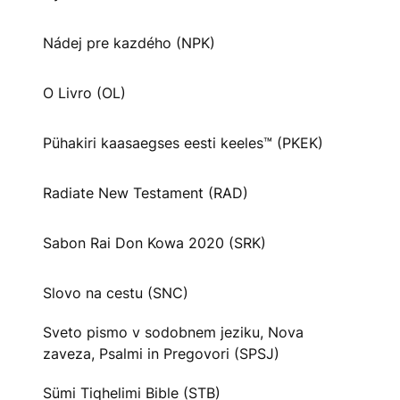
Nádej pre kazdého (NPK)
O Livro (OL)
Pühakiri kaasaegses eesti keeles™ (PKEK)
Radiate New Testament (RAD)
Sabon Rai Don Kowa 2020 (SRK)
Slovo na cestu (SNC)
Sveto pismo v sodobnem jeziku, Nova
zaveza, Psalmi in Pregovori (SPSJ)
Sümi Tiqhelimi Bible (STB)