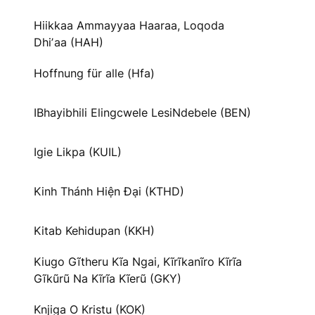
Hiikkaa Ammayyaa Haaraa, Loqoda
Dhiʼaa (HAH)
Hoffnung für alle (Hfa)
IBhayibhili Elingcwele LesiNdebele (BEN)
Igie Likpa (KUIL)
Kinh Thánh Hiện Đại (KTHD)
Kitab Kehidupan (KKH)
Kiugo Gĩtheru Kĩa Ngai, Kĩrĩkanĩro Kĩrĩa
Gĩkũrũ Na Kĩrĩa Kĩerũ (GKY)
Knjiga O Kristu (KOK)