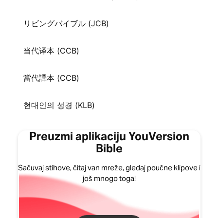
リビングバイブル (JCB)
当代译本 (CCB)
當代譯本 (CCB)
현대인의 성경 (KLB)
Preuzmi aplikaciju YouVersion
Bible
Sačuvaj stihove, čitaj van mreže, gledaj poučne klipove i
još mnogo toga!