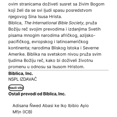
ovim stranicama doživeti susret sa živim Bogom
koji želi da se svi ljudi spasu posredstvom
njegovog Sina Isusa Hrista.
Biblica,
The International Bible Society
, pruža
Božiju reč svojim prevodima i izdanjima Svetih
pisama mnogim narodima afričkog, azijsko-
pacifičkog, evropskog i latinoameričkog
kontinenta; narodima Bliskog Istoka i Severne
Amerike. Biblika na svetskom nivou pruža svim
ljudima Božiju reč, kako bi doživeli životnu
promenu u odnosu sa Isusom Hristom.
Biblica, Inc.
NSPL IZDAVAČ
Nauči više
Ostali prevodi od Biblica, Inc.
Adisana Ñwed Abasi ke Ikọ Ibibio Ayio
Mfịn (ICB)