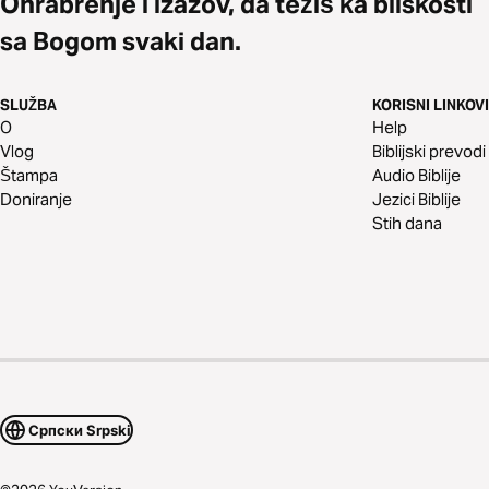
Ohrabrenje i izazov, da težiš ka bliskosti
sa Bogom svaki dan.
SLUŽBA
KORISNI LINKOVI
O
Help
Vlog
Biblijski prevodi
Štampa
Audio Biblije
Doniranje
Jezici Biblije
Stih dana
Српски Srpski