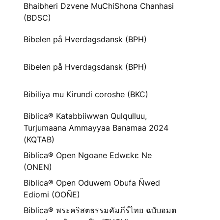
Bhaibheri Dzvene MuChiShona Chanhasi
(BDSC)
Bibelen på Hverdagsdansk (BPH)
Bibelen på Hverdagsdansk (BPH)
Bibiliya mu Kirundi coroshe (BKC)
Biblica® Katabbiiwwan Qulqulluu,
Turjumaana Ammayyaa Banamaa 2024
(KQTAB)
Biblica® Open Ngoane Edwɛkɛ Ne
(ONEN)
Biblica® Open Oduwem Obufa Ñwed
Ediomi (OOÑE)
Biblica® พระคริสตธรรมคัมภีร์ไทย ฉบับอมต