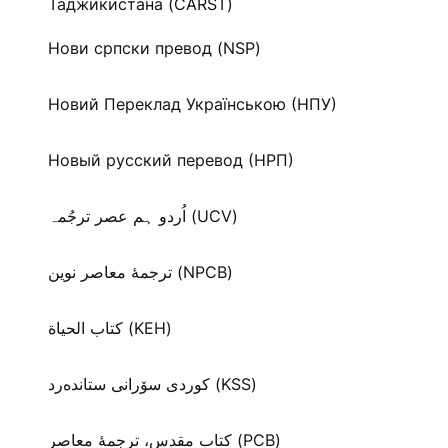
Таджикистана (CARST)
Нови српски превод (NSP)
Новий Переклад Українською (НПУ)
Новый русский перевод (НРП)
اُردو ہم عصر ترجُمہ (UCV)
ترجمۀ معاصر نوین (NPCB)
كتاب الحياة (KEH)
كوردی سۆرانی ستانده‌رد (KSS)
کتاب مقدس، ترجمۀ معاصر (PCB)