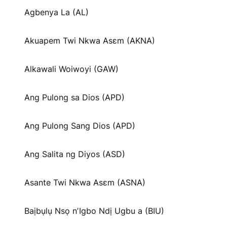
Agbenya La (AL)
Akuapem Twi Nkwa Asɛm (AKNA)
Alkawali Woiwoyi (GAW)
Ang Pulong sa Dios (APD)
Ang Pulong Sang Dios (APD)
Ang Salita ng Diyos (ASD)
Asante Twi Nkwa Asɛm (ASNA)
Baịbụlụ Nsọ nʼIgbo Ndị Ugbu a (BIU)