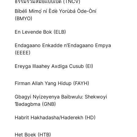
ธรรมร่วมสมัยแบบเปิด (TNCV)
Bíbélì Mímọ́ ní Èdè Yorùbá Òde-Òní
(BMYO)
En Levende Bok (ELB)
Endagaano Enkadde n’Endagaano Empya
(EEEE)
Ereyga Illaahey Axdiga Cusub (EI)
Firman Allah Yang Hidup (FAYH)
Gbagyi Nyizeyenya Baibwulu: Shekwoyi
Ɓədagbma (GNB)
Habrit Hakhadasha/Haderekh (HD)
Het Boek (HTB)