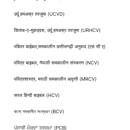
उर्दू हमअस्र तरजुमा (UCVD)
किताब-ए-मुक़द्‍दस, उर्दू हमअस्र तरजुमा (URHCV)
पबितर बाईबल,समकालीन छत्तीसगढ़ी अनुवाद (एस सी ए)
पवित्र बाइबल, नेपाली समकालीन संस्करण (NCV)
पवित्रशास्त्र, मराठी समकालीन आवृत्ती (MRCV)
सरल हिन्दी बाइबल (HCV)
বাংলা সমকালীন সংস্করণ (BCV)
ਪੰਜਾਬੀ ਮੌਜੂਦਾ ਤਰਜਮਾ (PCB)