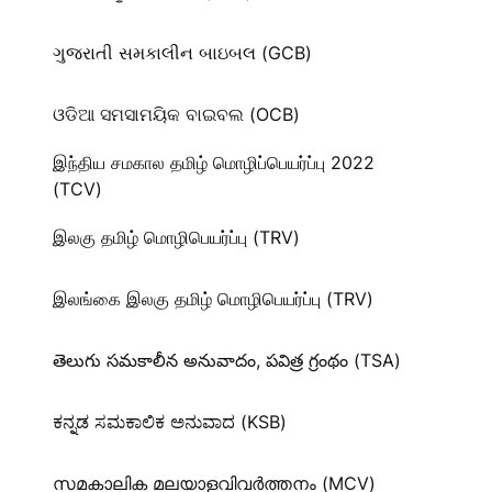
ગુજરાતી સમકાલીન બાઇબલ (GCB)
ଓଡିଆ ସମସାମୟିକ ବାଇବଲ (OCB)
இந்திய சமகால தமிழ் மொழிப்பெயர்ப்பு 2022
(TCV)
இலகு தமிழ் மொழிபெயர்ப்பு (TRV)
இலங்கை இலகு தமிழ் மொழிபெயர்ப்பு (TRV)
తెలుగు సమకాలీన అనువాదం, పవిత్ర గ్రంథం (TSA)
ಕನ್ನಡ ಸಮಕಾಲಿಕ ಅನುವಾದ (KSB)
സമകാലിക മലയാളവിവർത്തനം (MCV)