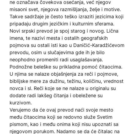
ne označava čovekova osećanja, već njegov
misaoni svet, njegova razmišljanja, želje i motive.
Takve sadržaje je često teško izraziti jezicima koji
pripadaju drugim jezičkim i kulturnim sferama.
Novi srpski prevod je spoj starog i novog. Lična
imena, te nazivi mesta i ostalih geografskih
pojmova su ostali isti kao u Daničić-Karadžićevom
prevodu, osim u slučajevima gde ih je bilo
neophodno promeniti radi usaglašavanja.
Podnožne beleške su prikladna pomoć čitaocima.
U njima se nalaze objašnjenja za reči i pojmove,
biblijske mere za dužinu, težinu, količinu, vrednost
novca i sl. Reči koje se ne nalaze u originalu su
dodate radi lakšeg čitanja i obeležene su
kurzivom.
Verujemo da će ovaj prevod naći svoje mesto
među čitaocima koji se redovno služe Svetim
pismom, kao i među onima koji nisu upoznati sa
njegovom porukom. Nadamo se da će čitalac na