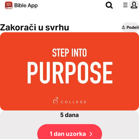
Zakorači u svrhu
Podeli
5 dana
1 dan uzorka