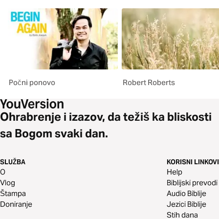
Počni ponovo
Robert Roberts
Ohrabrenje i izazov, da težiš ka bliskosti
sa Bogom svaki dan.
SLUŽBA
KORISNI LINKOVI
O
Help
Vlog
Biblijski prevodi
Štampa
Audio Biblije
Doniranje
Jezici Biblije
Stih dana