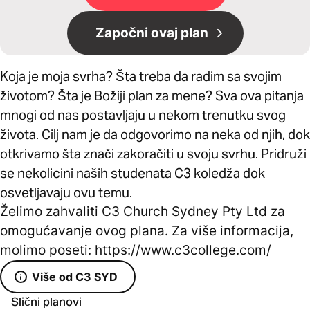
Započni ovaj plan
Koja je moja svrha? Šta treba da radim sa svojim
životom? Šta je Božiji plan za mene? Sva ova pitanja
mnogi od nas postavljaju u nekom trenutku svog
života. Cilj nam je da odgovorimo na neka od njih, dok
otkrivamo šta znači zakoračiti u svoju svrhu. Pridruži
se nekolicini naših studenata C3 koledža dok
osvetljavaju ovu temu.
Želimo zahvaliti C3 Church Sydney Pty Ltd za
omogućavanje ovog plana. Za više informacija,
molimo poseti: https://www.c3college.com/
Više od C3 SYD
Slični planovi