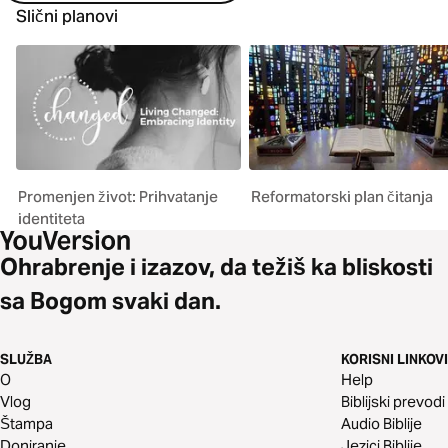
Slični planovi
Promenjen život: Prihvatanje
Reformatorski plan čitanja
identiteta
Ohrabrenje i izazov, da težiš ka bliskosti
sa Bogom svaki dan.
SLUŽBA
KORISNI LINKOVI
O
Help
Vlog
Biblijski prevodi
Štampa
Audio Biblije
Doniranje
Jezici Biblije