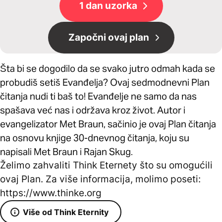
1 dan uzorka
Započni ovaj plan
Šta bi se dogodilo da se svako jutro odmah kada se
probudiš setiš Evanđelja? Ovaj sedmodnevni Plan
čitanja nudi ti baš to! Evanđelje ne samo da nas
spašava već nas i održava kroz život. Autor i
evangelizator Met Braun, sačinio je ovaj Plan čitanja
na osnovu knjige 30-dnevnog čitanja, koju su
napisali Met Braun i Rajan Skug.
Želimo zahvaliti Think Eternety što su omogućili
ovaj Plan. Za više informacija, molimo poseti:
https://www.thinke.org
Više od Think Eternity