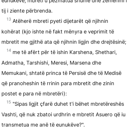
eunukëve; mbreti u pezmatua shumë dhe zemërimi i
tij i ziente përbrenda.
13
Atëherë mbreti pyeti dijetarët që njihnin
kohërat (kjo ishte në fakt mënyra e veprimit të
mbretit me gjithë ata që njihnin ligjin dhe drejtësinë;
14
me të afërt për të ishin Karshena, Shethari,
Admatha, Tarshishi, Meresi, Marsena dhe
Memukani, shtatë princa të Persisë dhe të Medisë
që pranoheshin të rrinin para mbretit dhe zinin
postet e para në mbretëri):
15
"Sipas ligjit çfarë duhet t'i bëhet mbretëreshës
Vashti, që nuk zbatoi urdhrin e mbretit Asuero që iu
transmetua me anë të eunukëve?".