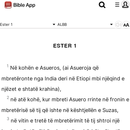
Ester 1
ALBB
ESTER 1
1
Në kohën e Asueros, (ai Asueroja që
mbretëronte nga India deri në Etiopi mbi njëqind e
njëzet e shtatë krahina),
2
në atë kohë, kur mbreti Asuero rrinte në fronin e
mbretërisë së tij që ishte në kështjellën e Suzas,
3
në vitin e tretë të mbretërimit të tij shtroi një