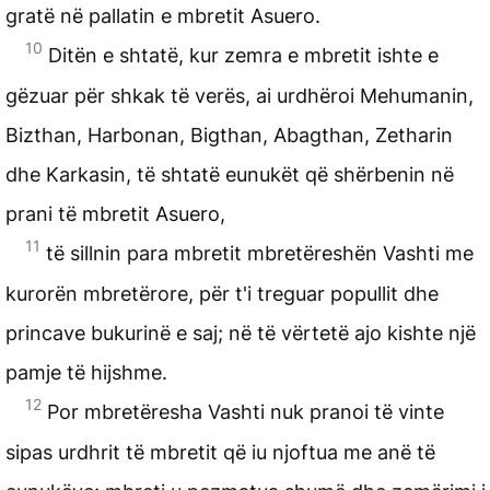
gratë në pallatin e mbretit Asuero.
10
Ditën e shtatë, kur zemra e mbretit ishte e
gëzuar për shkak të verës, ai urdhëroi Mehumanin,
Bizthan, Harbonan, Bigthan, Abagthan, Zetharin
dhe Karkasin, të shtatë eunukët që shërbenin në
prani të mbretit Asuero,
11
të sillnin para mbretit mbretëreshën Vashti me
kurorën mbretërore, për t'i treguar popullit dhe
princave bukurinë e saj; në të vërtetë ajo kishte një
pamje të hijshme.
12
Por mbretëresha Vashti nuk pranoi të vinte
sipas urdhrit të mbretit që iu njoftua me anë të