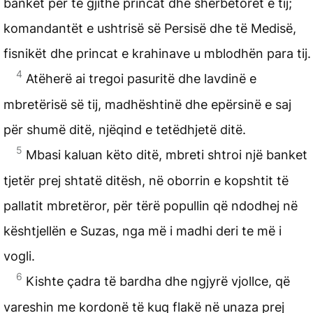
banket për të gjithë princat dhe shërbëtorët e tij;
komandantët e ushtrisë së Persisë dhe të Medisë,
fisnikët dhe princat e krahinave u mblodhën para tij.
4
Atëherë ai tregoi pasuritë dhe lavdinë e
mbretërisë së tij, madhështinë dhe epërsinë e saj
për shumë ditë, njëqind e tetëdhjetë ditë.
5
Mbasi kaluan këto ditë, mbreti shtroi një banket
tjetër prej shtatë ditësh, në oborrin e kopshtit të
pallatit mbretëror, për tërë popullin që ndodhej në
kështjellën e Suzas, nga më i madhi deri te më i
vogli.
6
Kishte çadra të bardha dhe ngjyrë vjollce, që
vareshin me kordonë të kuq flakë në unaza prej