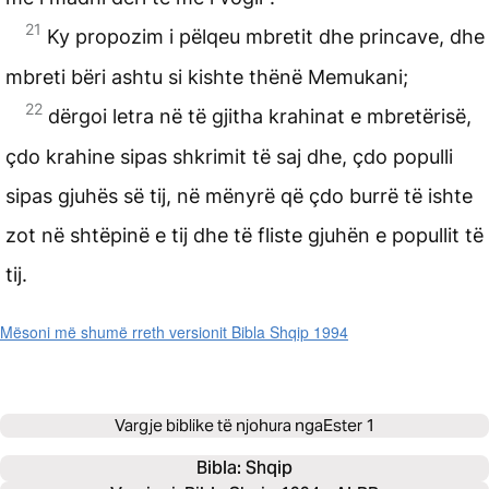
21
Ky propozim i pëlqeu mbretit dhe princave, dhe
mbreti bëri ashtu si kishte thënë Memukani;
22
dërgoi letra në të gjitha krahinat e mbretërisë,
çdo krahine sipas shkrimit të saj dhe, çdo populli
sipas gjuhës së tij, në mënyrë që çdo burrë të ishte
zot në shtëpinë e tij dhe të fliste gjuhën e popullit të
tij.
Mësoni më shumë rreth versionit Bibla Shqip 1994
Vargje biblike të njohura nga
Ester 1
Bibla: 
Shqip