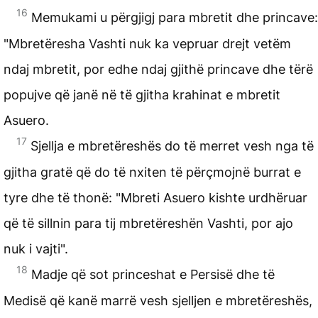
16
Memukami u përgjigj para mbretit dhe princave:
"Mbretëresha Vashti nuk ka vepruar drejt vetëm
ndaj mbretit, por edhe ndaj gjithë princave dhe tërë
popujve që janë në të gjitha krahinat e mbretit
Asuero.
17
Sjellja e mbretëreshës do të merret vesh nga të
gjitha gratë që do të nxiten të përçmojnë burrat e
tyre dhe të thonë: "Mbreti Asuero kishte urdhëruar
që të sillnin para tij mbretëreshën Vashti, por ajo
nuk i vajti".
18
Madje që sot princeshat e Persisë dhe të
Medisë që kanë marrë vesh sjelljen e mbretëreshës,