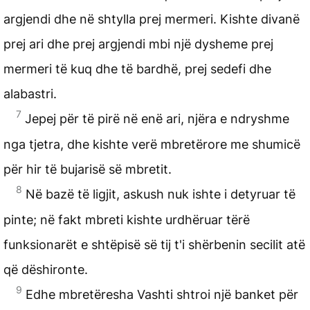
argjendi dhe në shtylla prej mermeri. Kishte divanë
prej ari dhe prej argjendi mbi një dysheme prej
mermeri të kuq dhe të bardhë, prej sedefi dhe
alabastri.
7
Jepej për të pirë në enë ari, njëra e ndryshme
nga tjetra, dhe kishte verë mbretërore me shumicë
për hir të bujarisë së mbretit.
8
Në bazë të ligjit, askush nuk ishte i detyruar të
pinte; në fakt mbreti kishte urdhëruar tërë
funksionarët e shtëpisë së tij t'i shërbenin secilit atë
që dëshironte.
9
Edhe mbretëresha Vashti shtroi një banket për