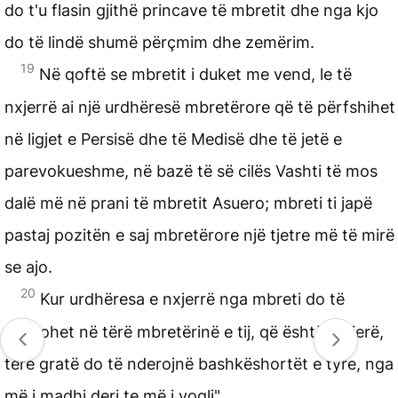
do t'u flasin gjithë princave të mbretit dhe nga kjo
do të lindë shumë përçmim dhe zemërim.
19
Në qoftë se mbretit i duket me vend, le të
nxjerrë ai një urdhëresë mbretërore që të përfshihet
në ligjet e Persisë dhe të Medisë dhe të jetë e
parevokueshme, në bazë të së cilës Vashti të mos
dalë më në prani të mbretit Asuero; mbreti ti japë
pastaj pozitën e saj mbretërore një tjetre më të mirë
se ajo.
20
Kur urdhëresa e nxjerrë nga mbreti do të
njoftohet në tërë mbretërinë e tij, që është e gjerë,
tërë gratë do të nderojnë bashkëshortët e tyre, nga
më i madhi deri te më i vogli".