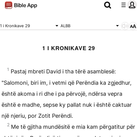
1 i Kronikave 29
ALBB
1 I KRONIKAVE 29
1
Pastaj mbreti David i tha tërë asamblesë:
"Salomoni, biri im, i vetmi që Perëndia ka zgjedhur,
është akoma i ri dhe i pa përvojë, ndërsa vepra
është e madhe, sepse ky pallat nuk i është caktuar
një njeriu, por Zotit Perëndi.
2
Me të gjitha mundësitë e mia kam përgatitur për