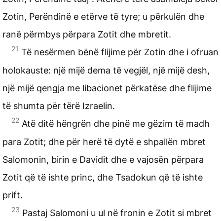
Zotin, Perëndinë e etërve të tyre; u përkulën dhe
ranë përmbys përpara Zotit dhe mbretit.
21
Të nesërmen bënë flijime për Zotin dhe i ofruan
holokauste: një mijë dema të vegjël, një mijë desh,
një mijë qengja me libacionet përkatëse dhe flijime
të shumta për tërë Izraelin.
22
Atë ditë hëngrën dhe pinë me gëzim të madh
para Zotit; dhe për herë të dytë e shpallën mbret
Salomonin, birin e Davidit dhe e vajosën përpara
Zotit që të ishte princ, dhe Tsadokun që të ishte
prift.
23
Pastaj Salomoni u ul në fronin e Zotit si mbret