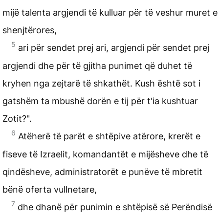
mijë talenta argjendi të kulluar për të veshur muret e
shenjtërores,
5
ari për sendet prej ari, argjendi për sendet prej
argjendi dhe për të gjitha punimet që duhet të
kryhen nga zejtarë të shkathët. Kush është sot i
gatshëm ta mbushë dorën e tij për t'ia kushtuar
Zotit?".
6
Atëherë të parët e shtëpive atërore, krerët e
fiseve të Izraelit, komandantët e mijësheve dhe të
qindësheve, administratorët e punëve të mbretit
bënë oferta vullnetare,
7
dhe dhanë për punimin e shtëpisë së Perëndisë