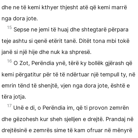
dhe ne të kemi kthyer thjesht atë që kemi marrë
nga dora jote.
15
Sepse ne jemi të huaj dhe shtegtarë përpara
teje ashtu si qenë etërit tanë. Ditët tona mbi tokë
janë si një hije dhe nuk ka shpresë.
16
O Zot, Perëndia ynë, tërë ky bollëk gjërash që
kemi përgatitur për të të ndërtuar një tempull ty, në
emrin tënd të shenjtë, vjen nga dora jote, është e
tëra jotja.
17
Unë e di, o Perëndia im, që ti provon zemrën
dhe gëzohesh kur sheh sjelljen e drejtë. Prandaj në
drejtësinë e zemrës sime të kam ofruar në mënyrë