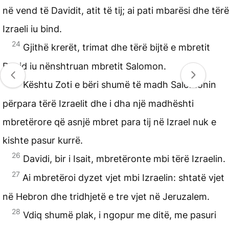
në vend të Davidit, atit të tij; ai pati mbarësi dhe tërë
Izraeli iu bind.
24
Gjithë krerët, trimat dhe tërë bijtë e mbretit
David iu nënshtruan mbretit Salomon.
25
Kështu Zoti e bëri shumë të madh Salomonin
përpara tërë Izraelit dhe i dha një madhështi
mbretërore që asnjë mbret para tij në Izrael nuk e
kishte pasur kurrë.
26
Davidi, bir i Isait, mbretëronte mbi tërë Izraelin.
27
Ai mbretëroi dyzet vjet mbi Izraelin: shtatë vjet
në Hebron dhe tridhjetë e tre vjet në Jeruzalem.
28
Vdiq shumë plak, i ngopur me ditë, me pasuri