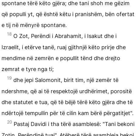
spontane tërë këto gjëra; dhe tani shoh me gëzim
që populli yt, që është këtu i pranishëm, bën ofertat
e tij në mënyrë spontane.
18
O Zot, Perëndi i Abrahamit, i Isakut dhe i
Izraelit, i etërve tanë, ruaj gjithnjë këto prirje dhe
mendime në zemrën e popullit tënd dhe drejto
zemrat e tyre nga ti;
19
dhe jepi Salomonit, birit tim, një zemër të
ndershme, që ai të respektojë urdhërimet, porositë
dhe statutet e tua, që të bëjë tërë këto gjëra dhe të
ndërtojë tempullin për të cilin kam bërë përgatitjet".
20
Pastaj Davidi i tha tërë asamblesë: "Tani bekoni
Zotin, Perëndinë tuaj". Atëherë tërë asambleja bekoi