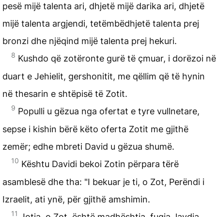
pesë mijë talenta ari, dhjetë mijë darika ari, dhjetë
mijë talenta argjendi, tetëmbëdhjetë talenta prej
bronzi dhe njëqind mijë talenta prej hekuri.
8
Kushdo që zotëronte gurë të çmuar, i dorëzoi në
duart e Jehielit, gershonitit, me qëllim që të hynin
në thesarin e shtëpisë të Zotit.
9
Populli u gëzua nga ofertat e tyre vullnetare,
sepse i kishin bërë këto oferta Zotit me gjithë
zemër; edhe mbreti David u gëzua shumë.
10
Kështu Davidi bekoi Zotin përpara tërë
asamblesë dhe tha: "I bekuar je ti, o Zot, Perëndi i
Izraelit, ati ynë, për gjithë amshimin.
11
Jotja, o Zot, është madhështia, fuqia, lavdia,