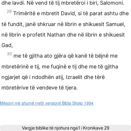
dhe lavdi. Në vend të tij mbretëroi i biri, Salomoni.
29
Trimëritë e mbretit David, si të parat ashtu dhe
të fundit, janë shkruar në librin e shikuesit Samuel,
në librin e profetit Nathan dhe në librin e shikuesit
Gad,
30
me të gjitha ato gjëra që kanë të bëjnë me
mbretërinë e tij, me fuqinë e tij dhe me të gjitha
ngjarjet që i ndodhën atij, Izraelit dhe tërë
mbretërive të vendeve të tjera.
Mësoni më shumë rreth versionit Bibla Shqip 1994
Vargje biblike të njohura nga
1 i Kronikave 29