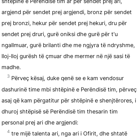
shtëpinë e Perëndisë tim ar për sendet prej ari,
argjend për sendet prej argjendi, bronz për sendet
prej bronzi, hekur për sendet prej hekuri, dru për
sendet prej druri, gurë oniksi dhe gurë për t'u
ngallmuar, gurë brilanti dhe me ngjyra të ndryshme,
lloj-lloj gurësh të çmuar dhe mermer në një sasi të
madhe.
3
Përveç kësaj, duke qenë se e kam vendosur
dashurinë time mbi shtëpinë e Perëndisë tim, përveç
asaj që kam përgatitur për shtëpinë e shenjtërores, i
dhuroj shtëpisë së Perëndisë tim thesarin tim
personal prej ari dhe argjendi:
4
tre mijë talenta ari, nga ari i Ofirit, dhe shtatë