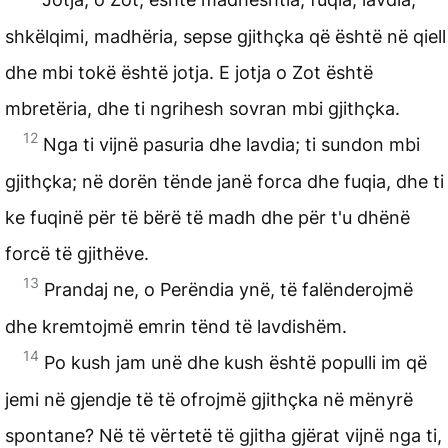
shkëlqimi, madhëria, sepse gjithçka që është në qiell
dhe mbi tokë është jotja. E jotja o Zot është
mbretëria, dhe ti ngrihesh sovran mbi gjithçka.
12
Nga ti vijnë pasuria dhe lavdia; ti sundon mbi
gjithçka; në dorën tënde janë forca dhe fuqia, dhe ti
ke fuqinë për të bërë të madh dhe për t'u dhënë
forcë të gjithëve.
13
Prandaj ne, o Perëndia ynë, të falënderojmë
dhe kremtojmë emrin tënd të lavdishëm.
14
Po kush jam unë dhe kush është populli im që
jemi në gjendje të të ofrojmë gjithçka në mënyrë
spontane? Në të vërtetë të gjitha gjërat vijnë nga ti,