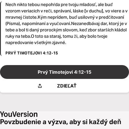
Nech nikto tebou nepohŕda pre tvoju mladosť, ale buď
vzorom veriacich v reči, správaní, láske [v duchu], vo viere a v
mravnej čistote.Kým neprídem, buď usilovný v predčitovaní
(Písma), napomínaní a vyučovaní.Nezanedbávaj dar, ktorý je v
tebe a bol ti daný prorockým slovom, keď zbor starších kládol
ruky na teba.O toto sa staraj, tomu ži, aby bolo tvoje
napredovanie všetkým zjavné.
PRVÝ TIMOTEJOVI 4:12-15
Prvý Timotejovi 4:12-15
ZDIEĽAŤ
Povzbudenie a výzva, aby si každý deň