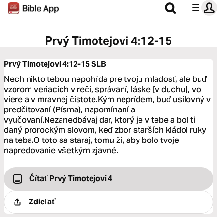
Prvý Timotejovi 4:12-15
Prvý Timotejovi 4:12-15
SLB
Nech nikto tebou nepohŕda pre tvoju mladosť, ale buď
vzorom veriacich v reči, správaní, láske [v duchu], vo
viere a v mravnej čistote.Kým neprídem, buď usilovný v
predčitovaní (Písma), napomínaní a
vyučovaní.Nezanedbávaj dar, ktorý je v tebe a bol ti
daný prorockým slovom, keď zbor starších kládol ruky
na teba.O toto sa staraj, tomu ži, aby bolo tvoje
napredovanie všetkým zjavné.
Čítať Prvý Timotejovi 4
Zdieľať