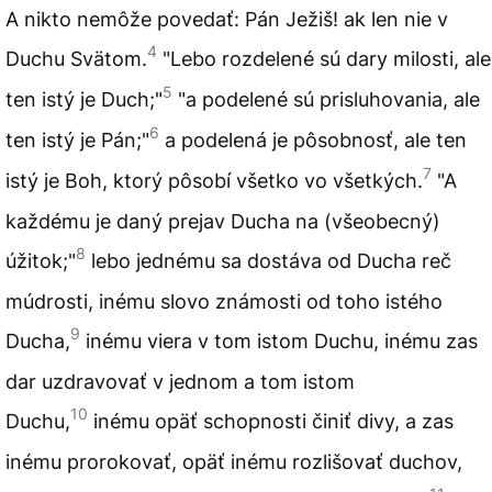
A nikto nemôže povedať: Pán Ježiš! ak len nie v
4
Duchu Svätom.
"Lebo rozdelené sú dary milosti, ale
5
ten istý je Duch;"
"a podelené sú prisluhovania, ale
6
ten istý je Pán;"
a podelená je pôsobnosť, ale ten
7
istý je Boh, ktorý pôsobí všetko vo všetkých.
"A
každému je daný prejav Ducha na (všeobecný)
8
úžitok;"
lebo jednému sa dostáva od Ducha reč
múdrosti, inému slovo známosti od toho istého
9
Ducha,
inému viera v tom istom Duchu, inému zas
dar uzdravovať v jednom a tom istom
10
Duchu,
inému opäť schopnosti činiť divy, a zas
inému prorokovať, opäť inému rozlišovať duchov,