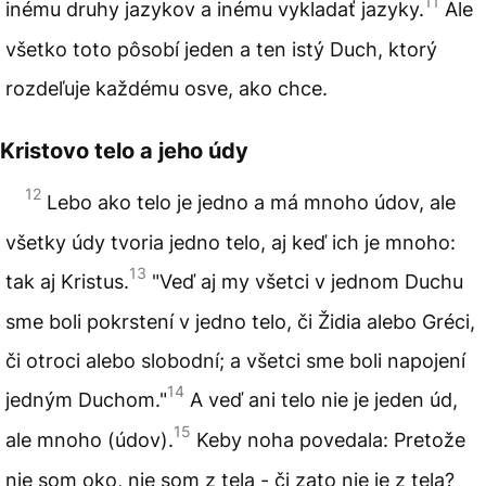
11
inému druhy jazykov a inému vykladať jazyky.
Ale
všetko toto pôsobí jeden a ten istý Duch, ktorý
rozdeľuje každému osve, ako chce.
Kristovo telo a jeho údy
12
Lebo ako telo je jedno a má mnoho údov, ale
všetky údy tvoria jedno telo, aj keď ich je mnoho:
13
tak aj Kristus.
"Veď aj my všetci v jednom Duchu
sme boli pokrstení v jedno telo, či Židia alebo Gréci,
či otroci alebo slobodní; a všetci sme boli napojení
14
jedným Duchom."
A veď ani telo nie je jeden úd,
15
ale mnoho (údov).
Keby noha povedala: Pretože
nie som oko, nie som z tela - či zato nie je z tela?