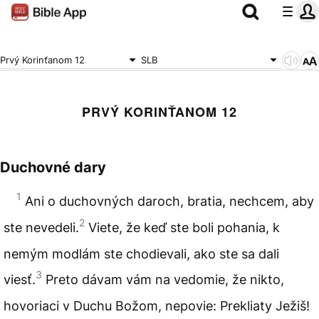
Prvý Korinťanom 12
SLB
PRVÝ KORINŤANOM 12
Duchovné dary
1
Ani o duchovných daroch, bratia, nechcem, aby
2
ste nevedeli.
Viete, že keď ste boli pohania, k
nemým modlám ste chodievali, ako ste sa dali
3
viesť.
Preto dávam vám na vedomie, že nikto,
hovoriaci v Duchu Božom, nepovie: Prekliaty Ježiš!