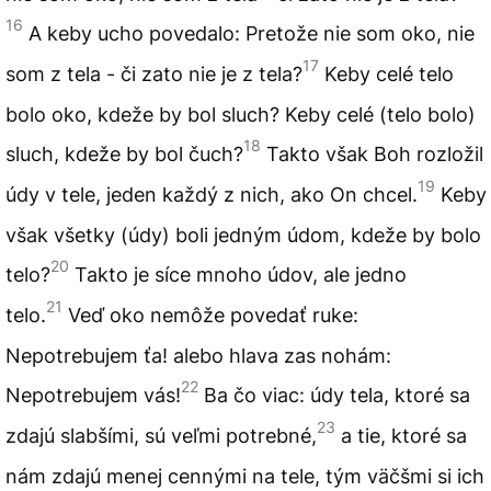
16
A keby ucho povedalo: Pretože nie som oko, nie
17
som z tela - či zato nie je z tela?
Keby celé telo
bolo oko, kdeže by bol sluch? Keby celé (telo bolo)
18
sluch, kdeže by bol čuch?
Takto však Boh rozložil
19
údy v tele, jeden každý z nich, ako On chcel.
Keby
však všetky (údy) boli jedným údom, kdeže by bolo
20
telo?
Takto je síce mnoho údov, ale jedno
21
telo.
Veď oko nemôže povedať ruke:
Nepotrebujem ťa! alebo hlava zas nohám:
22
Nepotrebujem vás!
Ba čo viac: údy tela, ktoré sa
23
zdajú slabšími, sú veľmi potrebné,
a tie, ktoré sa
nám zdajú menej cennými na tele, tým väčšmi si ich