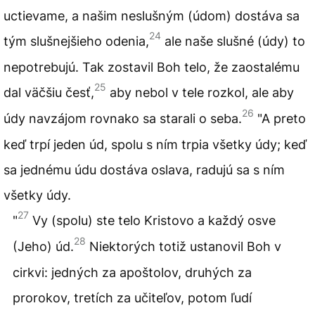
uctievame, a našim neslušným (údom) dostáva sa
24
tým slušnejšieho odenia,
ale naše slušné (údy) to
nepotrebujú. Tak zostavil Boh telo, že zaostalému
25
dal väčšiu česť,
aby nebol v tele rozkol, ale aby
26
údy navzájom rovnako sa starali o seba.
"A preto
keď trpí jeden úd, spolu s ním trpia všetky údy; keď
sa jednému údu dostáva oslava, radujú sa s ním
všetky údy.
27
"
Vy (spolu) ste telo Kristovo a každý osve
28
(Jeho) úd.
Niektorých totiž ustanovil Boh v
cirkvi: jedných za apoštolov, druhých za
prorokov, tretích za učiteľov, potom ľudí