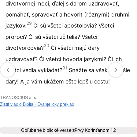
divotvornej moci, ďalej s darom uzdravovať,
pomáhať, spravovať a hovoriť (rôznymi) druhmi
29
jazykov.
Či sú všetci apoštolovia? Všetci
proroci? Či sú všetci učitelia? Všetci
30
divotvorcovia?
Či všetci majú dary
uzdravovať? Či všetci hovoria jazykmi? Či ich
31
všetci vedia vykladať?
Snažte sa však o vyššie
dary! A ja vám ukážem ešte lepšiu cestu!
TRANOSCIUS a. s.
Zistiť viac o Biblia - Evanjelický preklad
Obľúbené biblické verše z
Prvý Korinťanom 12