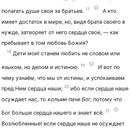
17
полагать души свои за братьев.
А кто
имеет достаток в мире, но, видя брата своего в
нужде, затворяет от него сердце свое, — как
пребывает в том любовь Божия?
18
Дети мои! станем любить не словом или
19
языком, но делом и истиною.
И вот по
чему узнаём, что мы от истины, и успокаиваем
20
пред Ним сердца наши;
ибо если сердце наше
осуждает нас, то
кольми паче Бог
, потому что
21
Бог больше сердца нашего и знает всё.
Возлюбленные! если сердце наше не осуждает