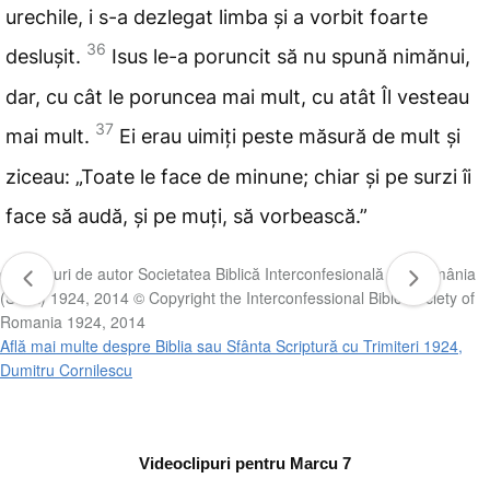
urechile, i s-a dezlegat limba și a vorbit foarte
36
deslușit.
Isus le-a
poruncit să nu spună nimănui,
dar, cu cât le poruncea mai mult, cu atât Îl vesteau
37
mai mult.
Ei erau uimiți peste măsură de mult și
ziceau: „Toate le face de minune; chiar și pe surzi îi
face să audă, și pe muți, să vorbească.”
© Drepturi de autor Societatea Biblică Interconfesională din România
(SBIR) 1924, 2014 © Copyright the Interconfessional Bible Society of
Romania 1924, 2014
Află mai multe despre Biblia sau Sfânta Scriptură cu Trimiteri 1924,
Dumitru Cornilescu
Videoclipuri pentru Marcu 7