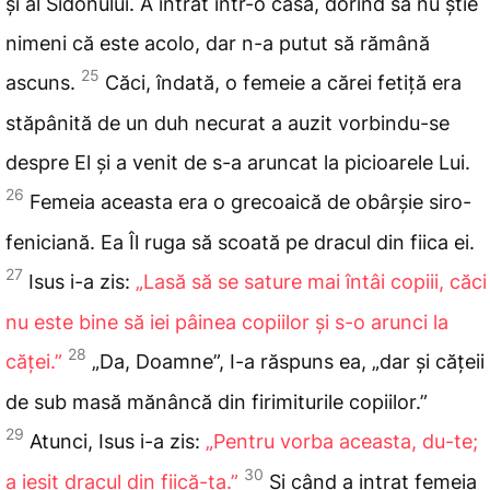
și al Sidonului. A intrat într-o casă, dorind să nu știe
nimeni că este acolo, dar n-a putut să rămână
25
ascuns.
Căci, îndată, o femeie a cărei fetiță era
stăpânită de un duh necurat a auzit vorbindu-se
despre El și a venit de s-a aruncat la picioarele Lui.
26
Femeia aceasta era o grecoaică de obârșie siro-
feniciană. Ea Îl ruga să scoată pe dracul din fiica ei.
27
Isus i-a zis:
„Lasă să se sature mai întâi copiii, căci
nu este bine să iei pâinea copiilor și s-o arunci la
28
căței.”
„Da, Doamne”, I-a răspuns ea, „dar și cățeii
de sub masă mănâncă din firimiturile copiilor.”
29
Atunci, Isus i-a zis:
„Pentru vorba aceasta, du-te;
30
a ieșit dracul din fiică-ta.”
Și când a intrat femeia