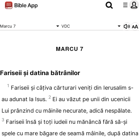
Marcu 7
VDC
MARCU 7
Fariseii și datina bătrânilor
1
Fariseii și câțiva cărturari veniți din Ierusalim s-
2
au
adunat la Isus.
Ei au văzut pe unii din ucenicii
Lui prânzind cu mâinile necurate, adică nespălate.
3
Fariseii însă și toți iudeii nu mănâncă fără să-și
spele cu mare băgare de seamă mâinile, după datina