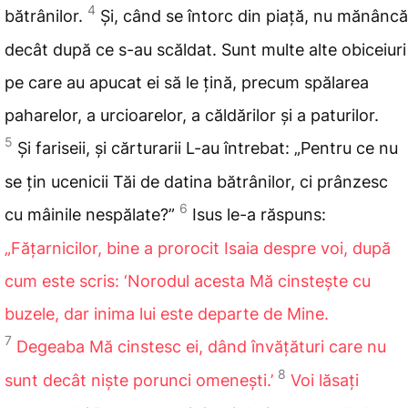
4
bătrânilor.
Și, când se întorc din piață, nu mănâncă
decât după ce s-au scăldat. Sunt multe alte obiceiuri
pe care au apucat ei să le țină, precum spălarea
paharelor, a urcioarelor, a căldărilor și a paturilor.
5
Și
fariseii, și cărturarii L-au întrebat: „Pentru ce nu
se țin ucenicii Tăi de datina bătrânilor, ci prânzesc
6
cu mâinile nespălate?”
Isus le-a răspuns:
„Fățarnicilor, bine a prorocit Isaia despre voi, după
cum este scris: ‘Norodul
acesta Mă cinstește cu
buzele, dar inima lui este departe de Mine.
7
Degeaba Mă cinstesc ei, dând învățături care nu
8
sunt decât niște porunci omenești.’
Voi lăsați