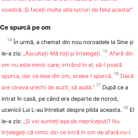
voastră. Și faceți multe alte lucruri de felul acesta!”
Ce spurcă pe om
14
În urmă
, a chemat din nou noroadele la Sine și
15
le-a zis:
„Ascultați-Mă toți și înțelegeți.
Afară din
om nu este nimic care, intrând în el, să-l poată
16
spurca, dar ce iese din om, aceea-l spurcă.
Dacă
17
are cineva urechi de auzit, să audă.”
După ce
a
intrat în casă, pe când era departe de norod,
18
ucenicii Lui L-au întrebat despre pilda aceasta.
El
le-a zis:
„Și voi sunteți așa de nepricepuți? Nu
înțelegeți că nimic din ce intră în om de afară nu-l