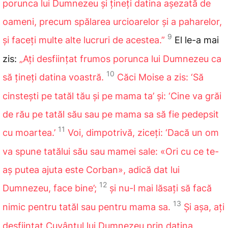
porunca lui Dumnezeu și țineți datina așezată de
oameni, precum spălarea urcioarelor și a paharelor,
9
și faceți multe alte lucruri de acestea.”
El le-a mai
zis:
„Ați desființat frumos porunca lui Dumnezeu ca
10
să țineți datina voastră.
Căci Moise a zis: ‘Să
cinstești
pe tatăl tău și pe mama ta’ și: ‘Cine
va grăi
de rău pe tatăl său sau pe mama sa să fie pedepsit
11
cu moartea.’
Voi, dimpotrivă, ziceți: ‘Dacă un om
va spune tatălui său sau mamei sale: «Ori cu ce te-
aș putea ajuta este Corban
», adică dat lui
12
Dumnezeu, face bine’;
și nu-l mai lăsați să facă
13
nimic pentru tatăl sau pentru mama sa.
Și așa, ați
desființat Cuvântul lui Dumnezeu prin datina