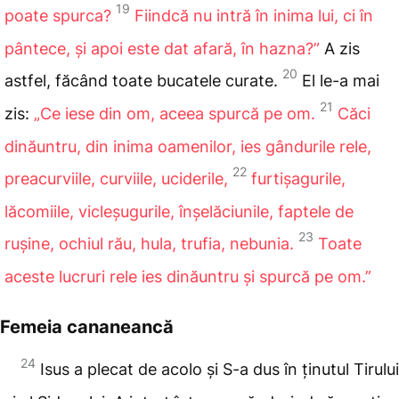
19
poate spurca?
Fiindcă nu intră în inima lui, ci în
pântece, și apoi este dat afară, în hazna?”
A zis
20
astfel, făcând toate bucatele curate.
El le-a mai
21
zis:
„Ce iese din om, aceea spurcă pe om.
Căci
dinăuntru, din inima oamenilor, ies gândurile rele,
22
preacurviile, curviile, uciderile,
furtișagurile,
lăcomiile, vicleșugurile, înșelăciunile, faptele de
23
rușine, ochiul rău, hula, trufia, nebunia.
Toate
aceste lucruri rele ies dinăuntru și spurcă pe om.”
Femeia cananeancă
24
Isus
a plecat de acolo și S-a dus în ținutul Tirului