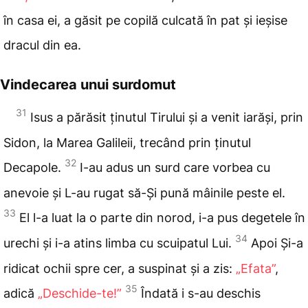
în casa ei, a găsit pe copilă culcată în pat și ieșise
dracul din ea.
Vindecarea unui surdomut
31
Isus
a părăsit ținutul Tirului și a venit iarăși, prin
Sidon, la Marea Galileii, trecând prin ținutul
32
Decapole.
I-au
adus un surd care vorbea cu
anevoie și L-au rugat să-Și pună mâinile peste el.
33
El l-a luat la o parte din norod, i-a pus degetele în
34
urechi și i-a atins limba cu scuipatul
Lui.
Apoi Și-a
ridicat
ochii spre cer, a suspinat
și a zis:
„Efata”
,
35
adică
„Deschide-te!”
Îndată
i s-au deschis