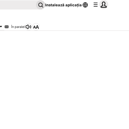
Instalează aplicația
În paralel