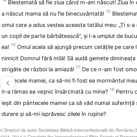
Blestemată
să fie ziua când m-am născut! Ziua în
15
a născut mama să nu fie binecuvântată!
Blestemat
omul care a adus vestea aceasta tatălui meu: „Ți s-a
un copil de parte bărbătească”, și l-a umplut de bucu
16
ea!
Omul acela să ajungă precum cetățile pe care 
nimicit
Domnul fără milă! Să audă gemete dimineața
17
strigăte de război la amiază!
De ce n-am fost
omor
pântecele mamei, ca să-mi fi fost ea mormântul meu
18
n-a rămas ea veșnic însărcinată cu mine?
Pentru 
ieșit
din pântecele mamei ca să văd
numai suferință 
durere și să-mi isprăvesc zilele în rușine?
© Drepturi de autor Societatea Biblică Interconfesională din România 
1924, 2014 © Copyright the Interconfessional Bible Society of Romani