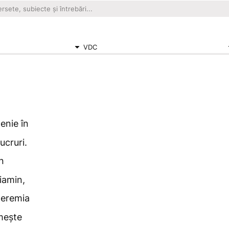
VDC
enie în
ucruri.
în
iamin,
Ieremia
umește