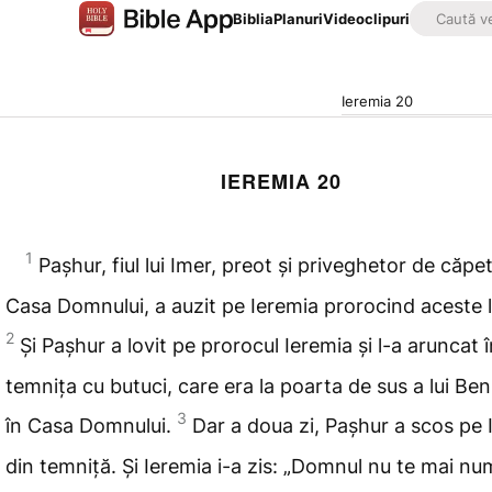
Biblia
Planuri
Videoclipuri
Ieremia 20
IEREMIA 20
1
Pașhur, fiul lui Imer
, preot și priveghetor de căpet
Casa Domnului, a auzit pe Ieremia prorocind aceste l
2
Și Pașhur a lovit pe prorocul Ieremia și l-a aruncat 
temnița cu butuci, care era la poarta de sus a lui Ben
3
în Casa Domnului.
Dar a doua zi, Pașhur a scos pe 
din temniță. Și Ieremia i-a zis: „Domnul nu te mai n