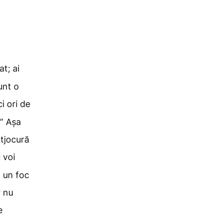
t; ai
unt o
i ori de
!” Așa
tjocură
 voi
a un foc
r nu
e