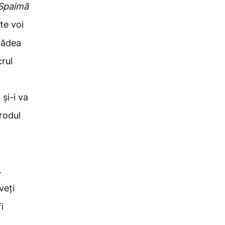
Spaimă
te voi
 cădea
crul
 și-i va
 rodul
.
veți
i