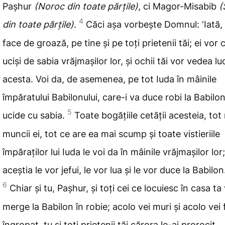
Pașhur
(Noroc din toate părțile)
, ci Magor-Misabib
(
4
din toate părțile)
.
Căci așa vorbește Domnul: ‘Iată, 
face de groază, pe tine și pe toți prietenii tăi; ei vor
uciși de sabia vrăjmașilor lor, și ochii tăi vor vedea lu
acesta. Voi da, de asemenea, pe tot Iuda în mâinile
împăratului Babilonului, care-i va duce robi la Babilon
5
ucide cu sabia.
Toate bogățiile cetății acesteia, tot
muncii ei, tot ce are ea mai scump și toate vistieriile
împăraților lui Iuda le voi da
în mâinile vrăjmașilor lor;
aceștia le vor jefui, le vor lua și le vor duce la Babilon
6
Chiar și tu, Pașhur, și toți cei ce locuiesc în casa ta 
merge la Babilon în robie; acolo vei muri și acolo vei f
îngropat, tu și toți prietenii tăi cărora le-ai prorocit