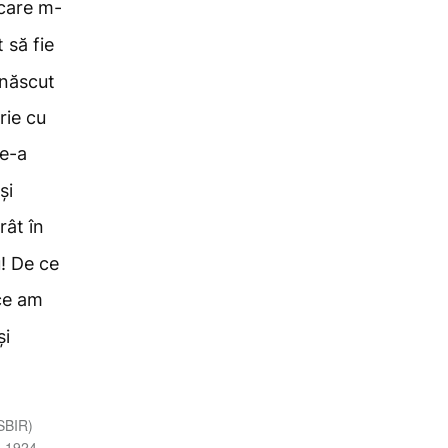
 care m-
 să fie
 născut
rie cu
le-a
și
ât în
! De ce
ce am
și
(SBIR)
a 1924,