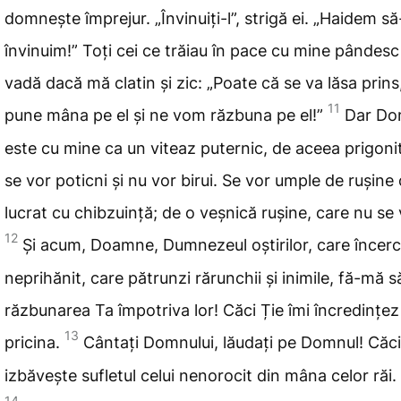
domnește împrejur. „Învinuiți-l”, strigă ei. „Haidem să
învinuim!” Toți cei ce trăiau în pace
cu mine pândesc
vadă dacă mă clatin și zic: „Poate că se va lăsa prin
11
pune mâna pe el și ne vom răzbuna pe el!”
Dar Do
este cu mine ca un viteaz puternic, de aceea prigonit
se vor poticni și nu vor
birui. Se vor umple de rușine
lucrat cu chibzuință; de o veșnică rușine
, care nu se 
12
Și acum, Doamne, Dumnezeul oștirilor, care încerci
neprihănit, care pătrunzi rărunchii și inimile, fă-mă
s
răzbunarea Ta împotriva lor! Căci Ție îmi încredințez
13
pricina.
Cântați Domnului, lăudați pe Domnul! Căci
izbăvește
sufletul celui nenorocit din mâna celor răi.
14