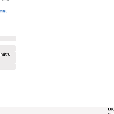
mitru
umitru
LU