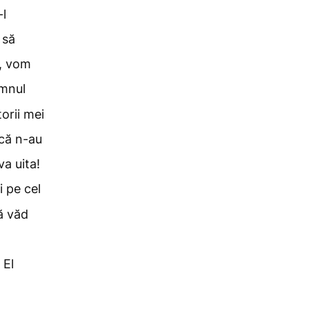
-l
 să
s, vom
mnul
orii mei
 că n-au
va uita!
 pe cel
ă văd
 El