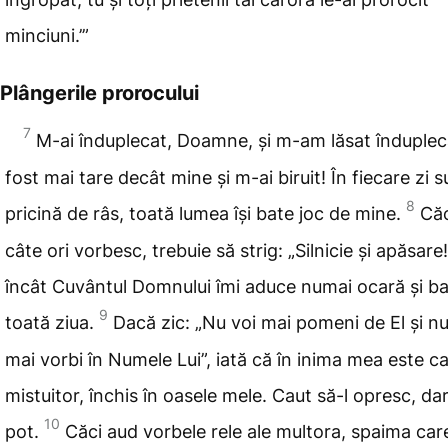
minciuni.’”
Plângerile prorocului
7
M-ai înduplecat, Doamne, și m-am lăsat îndupleca
fost mai tare decât mine și m-ai biruit! În fiecare zi s
8
pricină de râs
, toată lumea își bate joc de mine.
Căc
câte ori vorbesc, trebuie să
strig: „Silnicie și apăsare
încât Cuvântul Domnului îmi aduce numai ocară și ba
9
toată ziua.
Dacă zic: „Nu voi mai pomeni de El și nu
mai vorbi în Numele Lui”, iată că în inima mea este c
mistuitor, închis în oasele mele. Caut să-l opresc, da
10
pot.
Căci aud
vorbele rele ale multora, spaima car