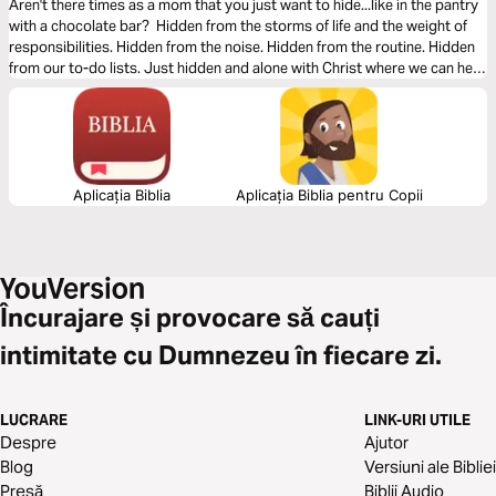
Aren't there times as a mom that you just want to hide...like in the pantry
with a chocolate bar? Hidden from the storms of life and the weight of
responsibilities. Hidden from the noise. Hidden from the routine. Hidden
from our to-do lists. Just hidden and alone with Christ where we can hear
Him call us by name and let His songs of victory fill our ears.
Aplicația Biblia
Aplicația Biblia pentru Copii
Încurajare și provocare să cauți
intimitate cu Dumnezeu în fiecare zi.
LUCRARE
LINK-URI UTILE
Despre
Ajutor
Blog
Versiuni ale Bibliei
Presă
Biblii Audio