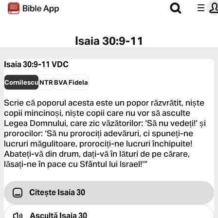
Isaia 30:9-11
Isaia 30:9-11
VDC
Cornilescu
NTR
BVA
Fidela
Scrie că poporul acesta este un popor răzvrătit, niște
copii mincinoși, niște copii care nu vor să asculte
Legea Domnului, care zic văzătorilor: ‘Să nu vedeți!’ și
prorocilor: ‘Să nu prorociți adevăruri, ci spuneți-ne
lucruri măgulitoare, prorociți-ne lucruri închipuite!
Abateți-vă din drum, dați-vă în lături de pe cărare,
lăsați-ne în pace cu Sfântul lui Israel!’”
Citește Isaia 30
Ascultă
Isaia 30